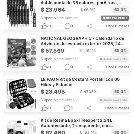
doble punta de 36 colores, parA roca,
madera, vidrio, plástico, tela, kit de pintura
$
23.964
63.3
%
$
65.250
de cerámica, suministros de
Disponible en
Amazon
manualidades
OFERTA PRIME
0
20
Hace 8 meses
NATIONAL GEOGRAPHIC - Calendario de
Adviento del espacio exterior 2025, 24
días de experimentos, manualidades y
$
57.569
50.0
%
$
115.176
actividades con temática espacial,
Disponible en
Amazon
calendario de cuenta regresiva de Navidad
Elegible envío gratis
para niños
0
20
Hace 8 meses
LE PAON Kit de Costura Portátil con 60
Hilos y Estuche
$
23.495
50.0
%
$
47.030
Disponible en
Amazon
Elegible envío gratis
0
20
Hace 11 meses
Kit de Resina Epoxi Teexpert 2.24 L,
Autonivelante, Transparente, con
Herramientas - ¡CUPÓN!
$
92.460
50.0
%
$
184.964