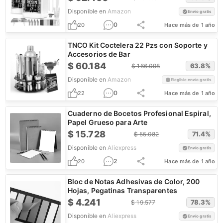
Disponible en
Amazon
Envío gratis
0
20
Hace más de 1 año
TNCO Kit Coctelera 22 Pzs con Soporte y
Accesorios de Bar
$
60.184
63.8
%
$
166.098
Disponible en
Amazon
Elegible envío gratis
0
22
Hace más de 1 año
Cuaderno de Bocetos Profesional Espiral,
Papel Grueso para Arte
$
15.728
71.4
%
$
55.082
Disponible en
Aliexpress
Envío gratis
2
20
Hace más de 1 año
Bloc de Notas Adhesivas de Color, 200
Hojas, Pegatinas Transparentes
$
4.241
78.3
%
$
19.577
Disponible en
Aliexpress
Envío gratis