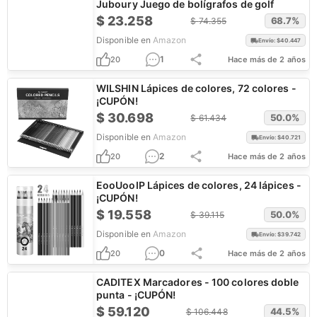
Juboury Juego de bolígrafos de golf
$
23.258
68.7
%
$
74.355
Disponible en
Amazon
Envío: $
40.447
1
20
Hace más de 2 años
WILSHIN Lápices de colores, 72 colores -
¡CUPÓN!
$
30.698
50.0
%
$
61.434
Disponible en
Amazon
Envío: $
40.721
2
20
Hace más de 2 años
EooUooIP Lápices de colores, 24 lápices -
¡CUPÓN!
$
19.558
50.0
%
$
39.115
Disponible en
Amazon
Envío: $
39.742
0
20
Hace más de 2 años
CADITEX Marcadores - 100 colores doble
punta - ¡CUPÓN!
$
59.120
44.5
%
$
106.448