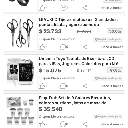
Envío gratis
1
0
Hace 2 meses
LEVUKIID Tijeras multiusos, 3 unidades,
punta afilada y agarre cómodo
$
23.733
50.0
%
$
47.504
Disponible en
Amazon
Elegible envío gratis
0
0
Hace 3 meses
Unicorn Toys Tableta de Escritura LCD
para Niñas, Juguetes Coloridos para Niños
Pequeños
$
15.075
57.5
%
$
35.461
Disponible en
Amazon
Elegible envío gratis
0
0
Hace 3 meses
Play-Doh Set de 9 Colores Favoritos,
colores surtidos, latas de masa de
modelar
$
35.548
Disponible en
Amazon
Elegible envío gratis
0
0
Hace 4 meses