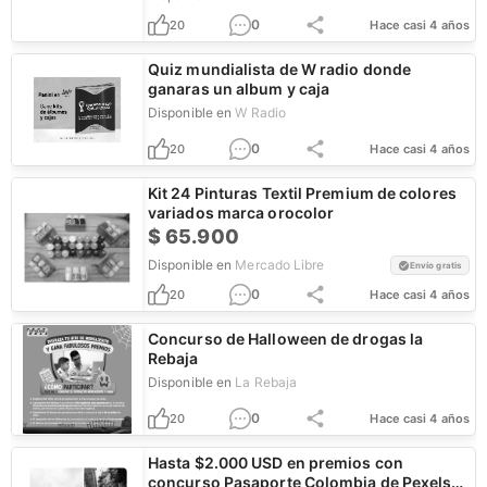
0
20
Hace casi 4 años
Quiz mundialista de W radio donde
ganaras un album y caja
Disponible en
W Radio
0
20
Hace casi 4 años
Kit 24 Pinturas Textil Premium de colores
variados marca orocolor
$
65.900
Disponible en
Mercado Libre
Envío gratis
0
20
Hace casi 4 años
Concurso de Halloween de drogas la
Rebaja
Disponible en
La Rebaja
0
20
Hace casi 4 años
Hasta $2.000 USD en premios con
concurso Pasaporte Colombia de Pexels