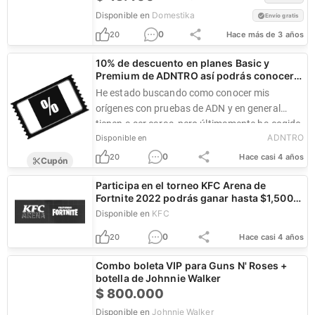
Disponible en
Domestika
Envío gratis
0
20
Hace más de 3 años
10% de descuento en planes Basic y
Premium de ADNTRO así podrás conocer
tus origines.
He estado buscando como conocer mis
orígenes con pruebas de ADN y en general
tienen a ser caras, pero últimamente ha cogido
ADNTRO
Disponible en
fuerza esta empresa ADNTRO pues...
0
20
Hace casi 4 años
Cupón
Participa en el torneo KFC Arena de
Fortnite 2022 podrás ganar hasta $1,500
dólares
Disponible en
KFC
0
20
Hace casi 4 años
Combo boleta VIP para Guns N' Roses +
botella de Johnnie Walker
$
800.000
Disponible en
Johnnie Walker