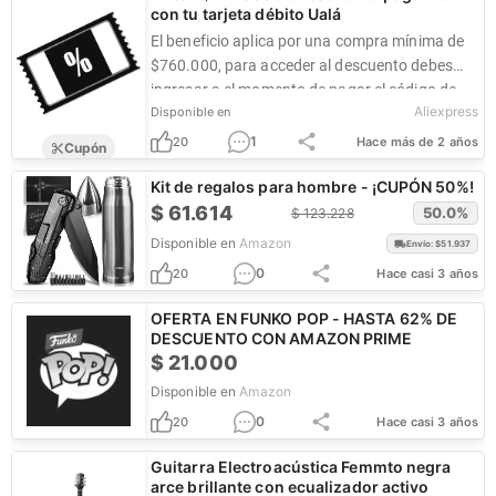
con tu tarjeta débito Ualá
El beneficio aplica por una compra mínima de
$760.000, para acceder al descuento debes
ingresar a el momento de pagar el código de
Aliexpress
Disponible en
descuento 11UALACO30.
1
20
Hace más de 2 años
Cupón
Kit de regalos para hombre - ¡CUPÓN 50%!
$
61.614
50.0
%
$
123.228
Disponible en
Amazon
Envío: $
51.937
0
20
Hace casi 3 años
OFERTA EN FUNKO POP - HASTA 62% DE
DESCUENTO CON AMAZON PRIME
$
21.000
Disponible en
Amazon
0
20
Hace casi 3 años
Guitarra Electroacústica Femmto negra
arce brillante con ecualizador activo