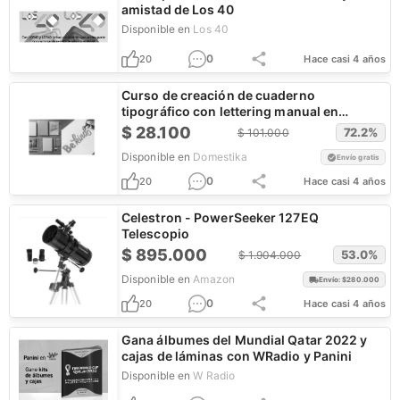
amistad de Los 40
Disponible en
Los 40
0
20
Hace casi 4 años
Curso de creación de cuaderno
tipográfico con lettering manual en
descuento
$
28.100
72.2
%
$
101.000
Disponible en
Domestika
Envío gratis
0
20
Hace casi 4 años
Celestron - PowerSeeker 127EQ
Telescopio
$
895.000
53.0
%
$
1.904.000
Disponible en
Amazon
Envío: $
280.000
0
20
Hace casi 4 años
Gana álbumes del Mundial Qatar 2022 y
cajas de láminas con WRadio y Panini
Disponible en
W Radio