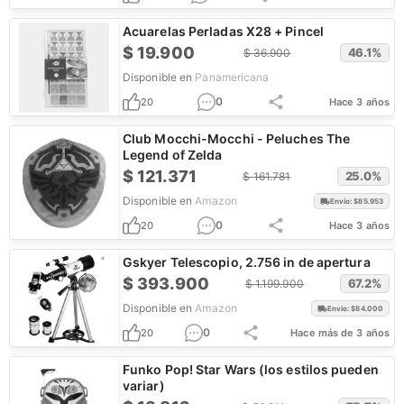
Acuarelas Perladas X28 + Pincel
$
19.900
46.1
%
$
36.900
Disponible en
Panamericana
0
20
Hace 3 años
Club Mocchi-Mocchi - Peluches The
Legend of Zelda
$
121.371
25.0
%
$
161.781
Disponible en
Amazon
Envío: $
85.953
0
20
Hace 3 años
Gskyer Telescopio, 2.756 in de apertura
$
393.900
67.2
%
$
1.199.900
Disponible en
Amazon
Envío: $
84.000
0
20
Hace más de 3 años
Funko Pop! Star Wars (los estilos pueden
variar)