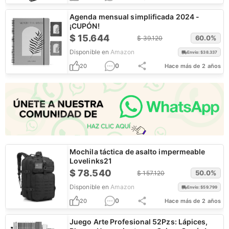
Agenda mensual simplificada 2024 -
¡CUPÓN!
$
15.644
60.0
%
$
39.120
Disponible en
Amazon
Envío: $
38.337
0
20
Hace más de 2 años
Mochila táctica de asalto impermeable
Lovelinks21
$
78.540
50.0
%
$
157.120
Disponible en
Amazon
Envío: $
59.799
0
20
Hace más de 2 años
Juego Arte Profesional 52Pzs: Lápices,