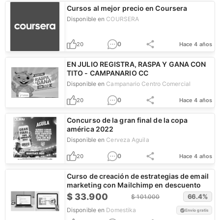
Cursos al mejor precio en Coursera
Disponible en
COURSERA
0
20
Hace 4 años
EN JULIO REGISTRA, RASPA Y GANA CON
TITO - CAMPANARIO CC
Disponible en
Campanario Centro Comercial
0
20
Hace 4 años
Concurso de la gran final de la copa
américa 2022
Disponible en
Cerveza Aguila
0
20
Hace 4 años
Curso de creación de estrategias de email
marketing con Mailchimp en descuento
$
33.900
66.4
%
$
101.000
Disponible en
Domestika
Envío gratis