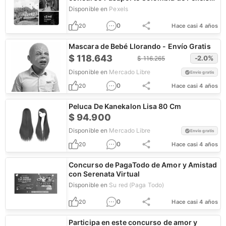
Latam
Disponible en
Pexels
0
20
Hace casi 4 años
Mascara de Bebé Llorando - Envío Gratis
$
118.643
-2.0
%
$
116.265
Disponible en
Mercado Libre
Envío gratis
0
20
Hace casi 4 años
Peluca De Kanekalon Lisa 80 Cm
$
94.900
Disponible en
Mercado Libre
Envío gratis
0
20
Hace casi 4 años
Concurso de PagaTodo de Amor y Amistad
con Serenata Virtual
Disponible en
Su red (Paga Todo)
0
20
Hace casi 4 años
Participa en este concurso de amor y