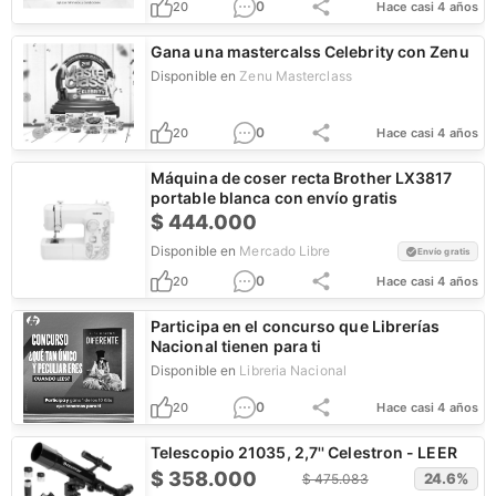
0
20
Hace casi 4 años
Gana una mastercalss Celebrity con Zenu
Disponible en
Zenu Masterclass
0
20
Hace casi 4 años
Máquina de coser recta Brother LX3817
portable blanca con envío gratis
$
444.000
Disponible en
Mercado Libre
Envío gratis
0
20
Hace casi 4 años
Participa en el concurso que Librerías
Nacional tienen para ti
Disponible en
Libreria Nacional
0
20
Hace casi 4 años
Telescopio 21035, 2,7'' Celestron - LEER
$
358.000
24.6
%
$
475.083