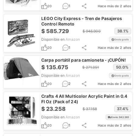
1
20
Hace más de 2 años
LEGO City Express - Tren de Pasajeros
Control Remoto
$
585.729
38.1
%
$
946.900
Disponible en
Amazon
Envío gratis
1
20
Hace más de 2 años
Carpa portátil para camioneta - ¡CUPÓN!
$
135.675
50.0
%
$
271.351
Disponible en
Amazon
Envío gratis
2
20
Hace más de 2 años
Crafts 4 All Multicolor Acrylic Paint in 0.4
Fl Oz (Pack of 24)
$
23.258
37.4
%
$
37.158
Disponible en
Amazon
Envío: $
42.365
1
20
Hace más de 2 años