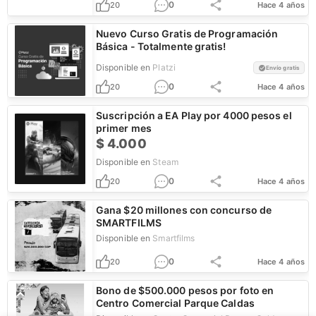
0
20
Hace 4 años
Nuevo Curso Gratis de Programación
Básica - Totalmente gratis!
Disponible en
Platzi
Envío gratis
0
20
Hace 4 años
Suscripción a EA Play por 4000 pesos el
primer mes
$
4.000
Disponible en
Steam
0
20
Hace 4 años
Gana $20 millones con concurso de
SMARTFILMS
Disponible en
Smartfilms
0
20
Hace 4 años
Bono de $500.000 pesos por foto en
Centro Comercial Parque Caldas