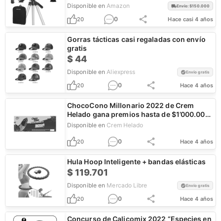
Disponible en
Amazon
Envío: $
150.000
0
20
Hace casi 4 años
Gorras tácticas casi regaladas con envío
gratis
$
44
Disponible en
Aliexpress
Envío gratis
0
20
Hace 4 años
ChocoCono Millonario 2022 de Crem
Helado gana premios hasta de $1’000.000
de pesos
Disponible en
Crem Helado
0
20
Hace 4 años
Hula Hoop Inteligente + bandas elásticas
$
119.701
Disponible en
Mercado Libre
Envío gratis
0
20
Hace 4 años
Concurso de Calicomix 2022 “Especies en