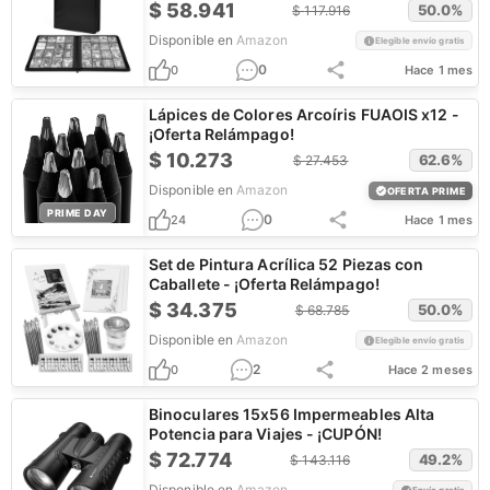
$
58.941
50.0
%
$
117.916
Disponible en
Amazon
Elegible envío gratis
0
0
Hace 1 mes
Lápices de Colores Arcoíris FUAOIS x12 -
¡Oferta Relámpago!
$
10.273
62.6
%
$
27.453
Disponible en
Amazon
OFERTA PRIME
PRIME DAY
0
24
Hace 1 mes
Set de Pintura Acrílica 52 Piezas con
Caballete - ¡Oferta Relámpago!
$
34.375
50.0
%
$
68.785
Disponible en
Amazon
Elegible envío gratis
2
0
Hace 2 meses
Binoculares 15x56 Impermeables Alta
Potencia para Viajes - ¡CUPÓN!
$
72.774
49.2
%
$
143.116
Disponible en
Amazon