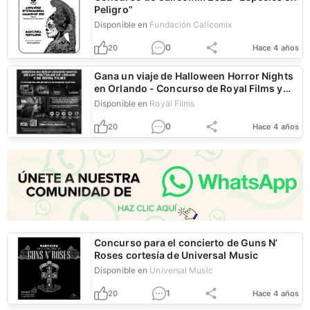
Peligro”
Disponible en
Fundación Calicomix
0
20
Hace 4 años
Gana un viaje de Halloween Horror Nights
en Orlando - Concurso de Royal Films y
Universal
Disponible en
Royal Films
0
20
Hace 4 años
Concurso para el concierto de Guns N’
Roses cortesía de Universal Music
Disponible en
Universal Music
1
20
Hace 4 años