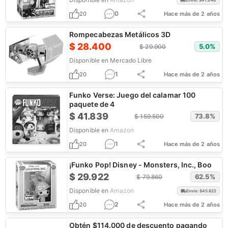
Envío: $
41.040
0
20
Hace más de 2 años
Rompecabezas Metálicos 3D
$
28.400
5.0
%
$
29.900
Disponible en
Mercado Libre
1
20
Hace más de 2 años
Funko Verse: Juego del calamar 100
paquete de 4
$
41.839
73.8
%
$
159.500
Disponible en
Amazon
1
20
Hace más de 2 años
¡Funko Pop! Disney - Monsters, Inc., Boo
$
29.922
62.5
%
$
79.860
Disponible en
Amazon
Envío: $
45.622
2
20
Hace más de 2 años
Obtén $114.000 de descuento pagando