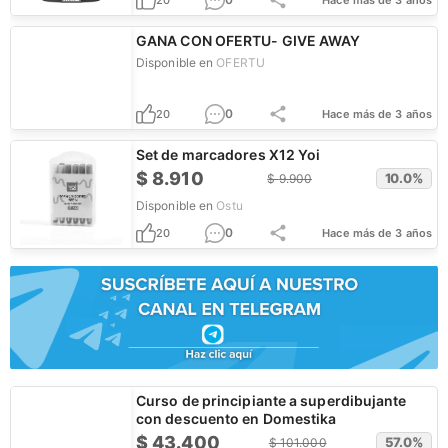
20
Hace más de 3 años
GANA CON OFERTU- GIVE AWAY
Disponible en
OFERTU
0
20
Hace más de 3 años
Set de marcadores X12 Yoi
$
8.910
10.0
%
$
9.900
Disponible en
Ostu
0
20
Hace más de 3 años
Curso de principiante a superdibujante
con descuento en Domestika
$
43.400
57.0
%
$
101.000