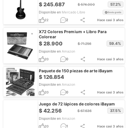
$
245.687
57.2
%
$
574.000
Disponible en
Mercado Libre
Envío gratis
2
22
Hace casi 3 años
X72 Colores Premium + Libro Para
Colorear
$
28.900
59.4
%
$
71.256
Disponible en
Amazon
0
20
Hace casi 3 años
Paquete de 150 piezas de arte iBayam
$
126.854
Disponible en
Amazon
0
20
Hace casi 3 años
Juego de 72 lápices de colores iBayam
$
42.256
37.5
%
$
67.636
Disponible en
Amazon
1
20
Hace casi 3 años