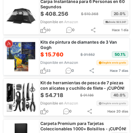
Carpa Instantánea para 6 Personas en 60
Segundos
$
408.256
20.0
%
$
510.368
Disponible en
Amazon
Envío: $
22.247
0
30
Hace 1 día
Kits de pintura de diamantes de 3 Van
Gogh
$
15.760
50.1
%
$
31.552
Disponible en
Amazon
Elegible envío gratis
0
33
Hace 7 días
Kit de herramientas de pesca de 7 piezas
con alicates y cuchillo de filete - ¡CUPÓN!
$
54.718
40.0
%
$
91.186
Disponible en
Amazon
Elegible envío gratis
0
0
Hace 20 días
Carpeta Premium para Tarjetas
Coleccionables 1000+ Bolsillos - ¡CUPÓN!