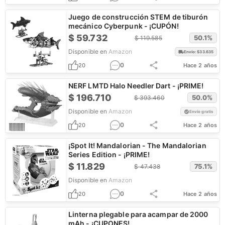
Juego de construcción STEM de tiburón
mecánico Cyberpunk - ¡CUPÓN!
$
59.732
50.1
%
$
119.585
Disponible en
Amazon
Envío: $
33.635
0
20
Hace 2 años
NERF LMTD Halo Needler Dart - ¡PRIME!
$
196.710
50.0
%
$
393.460
Disponible en
Amazon
Envío gratis
0
20
Hace 2 años
¡Spot It! Mandalorian - The Mandalorian
Series Edition - ¡PRIME!
$
11.829
75.1
%
$
47.438
Disponible en
Amazon
0
20
Hace 2 años
Linterna plegable para acampar de 2000
mAh - ¡CUPONES!