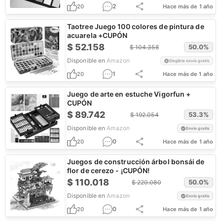
2
20
Hace más de 1 año
Taotree Juego 100 colores de pintura de
acuarela +CUPÓN
$
52.158
50.0
%
$
104.358
Disponible en
Amazon
Elegible envío gratis
1
20
Hace más de 1 año
Juego de arte en estuche Vigorfun +
CUPÓN
$
89.742
53.3
%
$
192.054
Disponible en
Amazon
Envío gratis
0
20
Hace más de 1 año
Juegos de construcción árbol bonsái de
flor de cerezo - ¡CUPÓN!
$
110.018
50.0
%
$
220.080
Disponible en
Amazon
Envío gratis
0
20
Hace más de 1 año