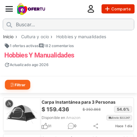
Comparte
Inicio
Cultura y ocio
Hobbies y manualidades
1 ofertas activas
182
comentarios
Hobbies Y Manualidades
Actualizado
ago 2026
Filtrar
Carpa Instantánea para 3 Personas
$
159.436
54.6
%
$
350.868
Disponible en
Amazon
Envío: $
22.247
0
31
Hace 1 día