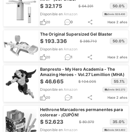
$
32.175
50.0
%
$
64.391
Disponible en
Amazon
Envío: $
28.430
0
20
Hace 2 años
The Original Supersized Gel Blaster
$
193.336
50.0
%
$
386.710
Disponible en
Amazon
1
20
Hace 2 años
Banpresto - My Hero Academia - The
Amazing Heroes - Vol.27 Lemillion (MHA)
$
46.665
55.1
%
$
104.005
Disponible en
Amazon
Envío: $
42.272
1
20
Hace 2 años
Hethrone Marcadores permanentes para
colorear - ¡CUPÓN!
$
52.623
35.0
%
$
80.979
Disponible en
Amazon
Envío: $
43.402