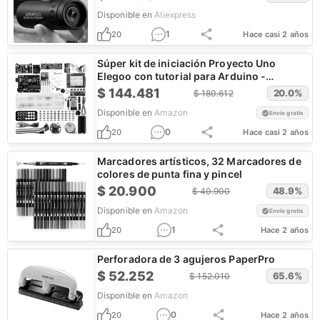
Disponible en
Aliexpress
1
20
Hace casi 2 años
Súper kit de iniciación Proyecto Uno
Elegoo con tutorial para Arduino -
¡CUPÓN!
$
144.481
20.0
%
$
180.612
Disponible en
Amazon
Envío gratis
0
20
Hace casi 2 años
Marcadores artísticos, 32 Marcadores de
colores de punta fina y pincel
$
20.900
48.9
%
$
40.900
Disponible en
Amazon
Envío gratis
1
20
Hace 2 años
Perforadora de 3 agujeros PaperPro
$
52.252
65.6
%
$
152.010
Disponible en
Amazon
0
20
Hace 2 años