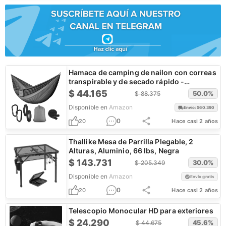
Hamaca de camping de nailon con correas
transpirable y de secado rápido -
¡CUPONES!
$
44.165
50.0
%
$
88.375
Disponible en
Amazon
Envío: $
60.390
0
20
Hace casi 2 años
Thallike Mesa de Parrilla Plegable, 2
Alturas, Aluminio, 66 lbs, Negra
$
143.731
30.0
%
$
205.349
Disponible en
Amazon
Envío gratis
0
20
Hace casi 2 años
Telescopio Monocular HD para exteriores
$
24.290
45.6
%
$
44.675