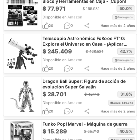
Blocs y Herramientas en Caja - ¡Cupón!
$
77.971
50.0
%
$
155.981
Disponible en
Amazon
Envío gratis
0
20
Hace más de 2 años
Telescopio Astronómico FoKoos FT10:
Explora el Universo en Casa - ¡Aplicar
Cupón!
$
245.409
42.7
%
$
428.521
Disponible en
Amazon
Envío gratis
0
20
Hace más de 2 años
Dragon Ball Super: Figura de acción de
evolución Super Saiyajin
$
28.701
31.8
%
$
42.113
Disponible en
Amazon
Envío: $
40.044
0
20
Hace más de 2 años
Funko Pop! Marvel - Máquina de guerra
$
15.289
40.5
%
$
25.712
Disponible en
Amazon