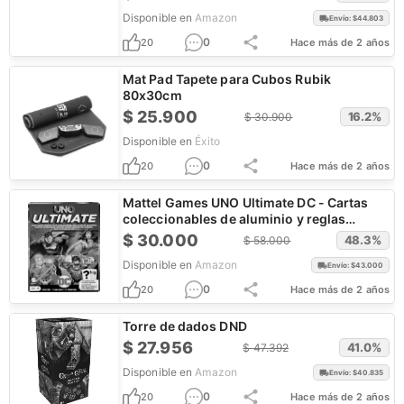
Disponible en
Amazon
Envío: $
44.803
0
20
Hace más de 2 años
Mat Pad Tapete para Cubos Rubik
80x30cm
$
25.900
16.2
%
$
30.900
Disponible en
Éxito
0
20
Hace más de 2 años
Mattel Games UNO Ultimate DC - Cartas
coleccionables de aluminio y reglas
especiales
$
30.000
48.3
%
$
58.000
Disponible en
Amazon
Envío: $
43.000
0
20
Hace más de 2 años
Torre de dados DND
$
27.956
41.0
%
$
47.392
Disponible en
Amazon
Envío: $
40.835
0
20
Hace más de 2 años