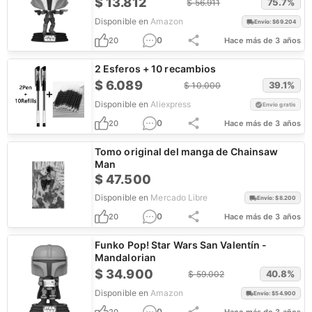
$
13.812
75.7
%
$
56.911
Disponible en
Amazon
Envío: $
69.204
0
20
Hace más de 3 años
2 Esferos + 10 recambios
$
6.089
39.1
%
$
10.000
Disponible en
Aliexpress
Envío gratis
0
20
Hace más de 3 años
Tomo original del manga de Chainsaw
Man
$
47.500
Disponible en
Mercado Libre
Envío: $
8.200
0
20
Hace más de 3 años
Funko Pop! Star Wars San Valentín -
Mandalorian
$
34.900
40.8
%
$
59.002
Disponible en
Amazon
Envío: $
54.900
0