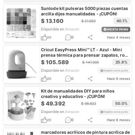
Sunlode kit pulseras 5000 piezas cuentas
arcilla dijes manualidades - ¡CUPÓN!
$
13.160
40.1
%
$
21.959
Disponible en
Amazon
OFERTA PRIME
0
20
Hace 4 meses
Cricut EasyPress Mini™ LT - Azul - Mini
prensa térmica para prensar zapatos, ropa
de bebé, camisetas y más - Fácil de usar
$
105.589
25.6
%
$
141.999
con una sola configuración
Disponible en
Amazon
Elegible envío gratis
0
20
Hace 6 meses
Kit de manualidades DIY para niños
creativo y educativo - ¡CUPÓN!
$
49.392
50.0
%
$
98.822
Disponible en
Amazon
Elegible envío gratis
0
20
Hace 8 meses
marcadores acrílicos de pintura acrílica de