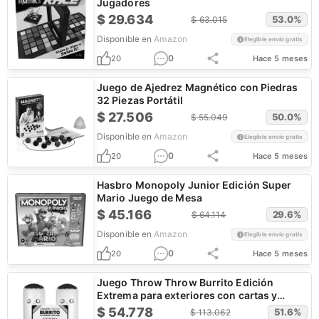
Jugadores
$
29.634
53.0
%
$
63.015
Disponible en
Amazon
Elegible envío gratis
0
20
Hace 5 meses
Juego de Ajedrez Magnético con Piedras
32 Piezas Portátil
$
27.506
50.0
%
$
55.049
Disponible en
Amazon
Elegible envío gratis
0
20
Hace 5 meses
Hasbro Monopoly Junior Edición Super
Mario Juego de Mesa
$
45.166
29.6
%
$
64.114
Disponible en
Amazon
Elegible envío gratis
0
20
Hace 5 meses
Juego Throw Throw Burrito Edición
Extrema para exteriores con cartas y
burritos inflables gigantes
$
54.778
51.6
%
$
113.062