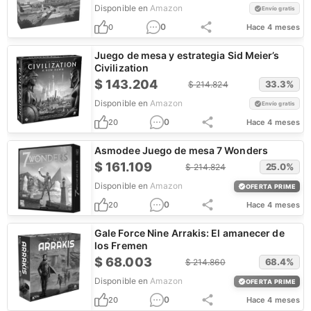
Disponible en
Amazon
Envío gratis
0
0
Hace 4 meses
Juego de mesa y estrategia Sid Meier’s
Civilization
$
143.204
33.3
%
$
214.824
Disponible en
Amazon
Envío gratis
0
20
Hace 4 meses
Asmodee Juego de mesa 7 Wonders
$
161.109
25.0
%
$
214.824
Disponible en
Amazon
OFERTA PRIME
0
20
Hace 4 meses
Gale Force Nine Arrakis: El amanecer de
los Fremen
$
68.003
68.4
%
$
214.860
Disponible en
Amazon
OFERTA PRIME
0
20
Hace 4 meses