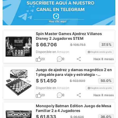
Spin Master Games Ajedrez Villanos
Disney 2 Jugadores STEM
$
66.706
37.5
%
$
106.753
Disponible en
Amazon
Elegible envío gratis
0
20
Hace 8 meses
Juego de ajedrez y damas magnético 2 en
1 plegable para viaje y estrategia -
¡CUPÓN!
$
51.450
50.0
%
$
102.939
Disponible en
Amazon
Elegible envío gratis
0
20
Hace 8 meses
Monopoly Batman Edition Juego de Mesa
Familiar 2 a 4 Jugadores
$
61.833
36.0
%
$
96.636