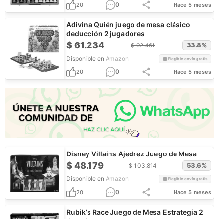
0
20
Hace 5 meses
Adivina Quién juego de mesa clásico
deducción 2 jugadores
$
61.234
33.8
%
$
92.461
Disponible en
Amazon
Elegible envío gratis
0
20
Hace 5 meses
Disney Villains Ajedrez Juego de Mesa
$
48.179
53.6
%
$
103.814
Disponible en
Amazon
Elegible envío gratis
0
20
Hace 5 meses
Rubik’s Race Juego de Mesa Estrategia 2