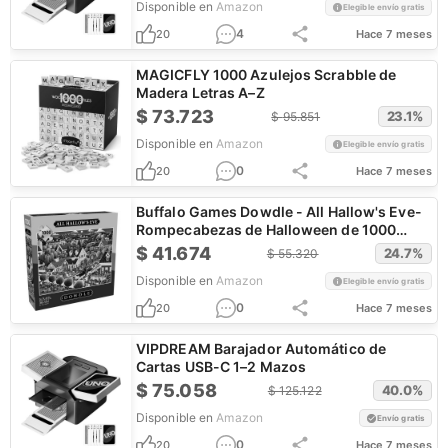
Disponible en
Amazon
Elegible envío gratis
4
20
Hace 7 meses
MAGICFLY 1000 Azulejos Scrabble de
Madera Letras A–Z
$
73.723
23.1
%
$
95.851
Disponible en
Amazon
Elegible envío gratis
0
20
Hace 7 meses
Buffalo Games Dowdle - All Hallow's Eve-
Rompecabezas de Halloween de 1000
piezas - Rompecabezas festivo para
$
41.674
24.7
%
$
55.320
adultos
Disponible en
Amazon
Elegible envío gratis
0
20
Hace 7 meses
VIPDREAM Barajador Automático de
Cartas USB-C 1–2 Mazos
$
75.058
40.0
%
$
125.122
Disponible en
Amazon
Envío gratis
0
20
Hace 7 meses