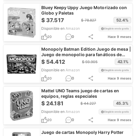
Bluey Keepy Uppy Juego Motorizado con
Globo y Paletas
$
37.517
52.4
%
$
78.827
Disponible en
Amazon
Elegible envío gratis
0
20
Hace 9 meses
Monopoly Batman Edition Juego de mesa |
Juego de monopolio para fanáticos de
Batman | Edades de 8 años en adelante | 2
$
54.412
42.1
%
$
93.905
a 4 jugadores | Juegos familiares | Juegos
Disponible en
Amazon
de estrategia para niños y adultos
Elegible envío gratis
0
20
Hace 9 meses
Mattel UNO Teams juego de cartas en
equipos, reglas especiales
$
24.181
45.3
%
$
44.227
Disponible en
Amazon
Elegible envío gratis
0
20
Hace 9 meses
Juego de cartas Monopoly Harry Potter