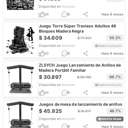
Disponible en
Amazon
0
20
Hace 8 meses
Juego Torre Súper Travieso Adultos 48
Bloques Madera Negra
$
34.609
55.2
%
$
77.301
Disponible en
Amazon
Elegible envío gratis
0
20
Hace 8 meses
ZLSYCH Juego Lanzamiento de Anillos de
Madera Portátil Familiar
$
30.897
66.7
%
$
92.769
Disponible en
Amazon
Elegible envío gratis
0
20
Hace 8 meses
Juegos de mesa de lanzamiento de anillos
$
45.925
49.7
%
$
91.217
Disponible en
Amazon
OFERTA PRIME
0
20
Hace 8 meses