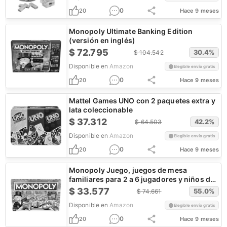
0
20
Hace 9 meses
Monopoly Ultimate Banking Edition
(versión en inglés)
$
72.795
30.4
%
$
104.542
Disponible en
Amazon
Elegible envío gratis
0
20
Hace 9 meses
Mattel Games UNO con 2 paquetes extra y
lata coleccionable
$
37.312
42.2
%
$
64.503
Disponible en
Amazon
Elegible envío gratis
0
20
Hace 9 meses
Monopoly Juego, juegos de mesa
familiares para 2 a 6 jugadores y niños de
8 años en adelante, incluye 8 fichas
$
33.577
55.0
%
$
74.661
(edición de token vote)
Disponible en
Amazon
Elegible envío gratis
0
20
Hace 9 meses