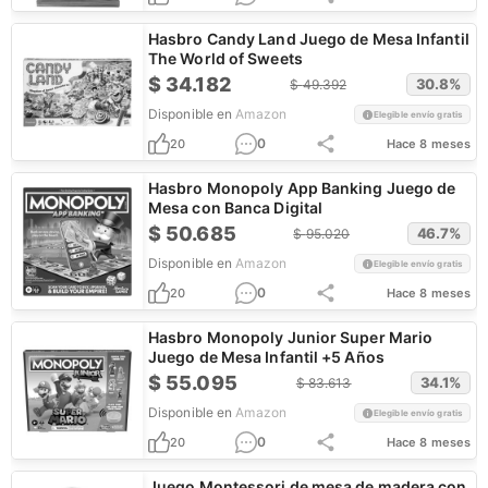
Hasbro Candy Land Juego de Mesa Infantil
The World of Sweets
$
34.182
30.8
%
$
49.392
Disponible en
Amazon
Elegible envío gratis
0
20
Hace 8 meses
Hasbro Monopoly App Banking Juego de
Mesa con Banca Digital
$
50.685
46.7
%
$
95.020
Disponible en
Amazon
Elegible envío gratis
0
20
Hace 8 meses
Hasbro Monopoly Junior Super Mario
Juego de Mesa Infantil +5 Años
$
55.095
34.1
%
$
83.613
Disponible en
Amazon
Elegible envío gratis
0
20
Hace 8 meses
Juego Montessori de mesa de madera con