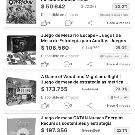
$
50.642
30.0
%
$
72.361
Disponible en
Amazon
Elegible envío gratis
0
20
Hace 4 meses
Juego de Mesa No Escape - Juegos de
Mesa de Estrategia para Adultos, Juegos
Familiares
$
108.560
25.0
%
$
144.759
Disponible en
Amazon
Elegible envío gratis
0
0
Hace 4 meses
A Game of Woodland Might and Right |
Juego de mesa de estrategia asimétrica de
Leder Games
$
173.755
20.0
%
$
217.194
Disponible en
Amazon
Envío gratis
0
0
Hace 4 meses
Juego de mesa CATAN Nuevas Energías -
Recursos sostenibles y estrategia
$
197.356
22.1
%
$
253.356