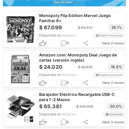
Monopoly Flip Edition Marvel Juego
Familiar 8+
$
67.099
28.1
%
$
93.312
Disponible en
Amazon
Elegible envío gratis
0
0
Hace 3 meses
Amazon.com: Monopoly Deal Juego de
cartas (versión inglés)
$
24.020
18.8
%
$
29.572
Disponible en
Amazon
Elegible envío gratis
0
0
Hace 3 meses
Barajador Eléctrico Recargable USB-C
para 1-2 Mazos
$
65.381
50.0
%
$
130.798
Disponible en
Amazon
Envío gratis
0
0
Hace 3 meses