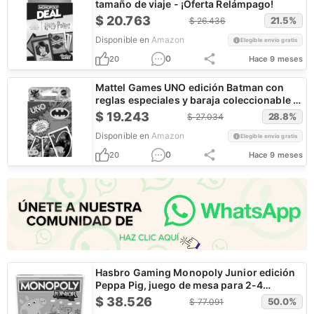
tamaño de viaje - ¡Oferta Relámpago!
$
20.763
21.5
%
$
26.436
Disponible en
Amazon
Elegible envío gratis
0
20
Hace 9 meses
Mattel Games UNO edición Batman con
reglas especiales y baraja coleccionable -
¡Oferta Relámpago!
$
19.243
28.8
%
$
27.034
Disponible en
Amazon
Elegible envío gratis
0
20
Hace 9 meses
Hasbro Gaming Monopoly Junior edición
Peppa Pig, juego de mesa para 2-4
jugadores - ¡Oferta Relámpago!
$
38.526
50.0
%
$
77.091