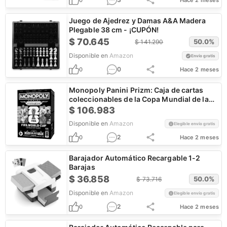
0
Hace 2 meses
Juego de Ajedrez y Damas A&A Madera
Plegable 38 cm - ¡CUPÓN!
$
70.645
50.0
%
$
141.290
Disponible en
Amazon
Envío gratis
0
0
Hace 2 meses
Monopoly Panini Prizm: Caja de cartas
coleccionables de la Copa Mundial de la
FIFA
$
106.983
Disponible en
Amazon
Elegible envío gratis
2
0
Hace 2 meses
Barajador Automático Recargable 1-2
Barajas
$
36.858
50.0
%
$
73.716
Disponible en
Amazon
Elegible envío gratis
2
0
Hace 2 meses