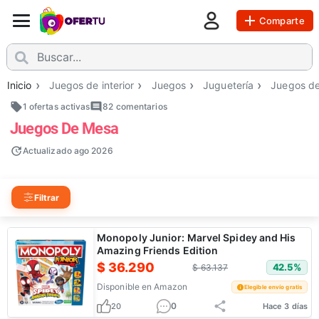
Comparte
Inicio
Juegos de interior
Juegos
Juguetería
Juegos d
1 ofertas activas
82
comentarios
Juegos De Mesa
Actualizado
ago 2026
Filtrar
Monopoly Junior: Marvel Spidey and His
Amazing Friends Edition
$
36.290
42.5
%
$
63.137
Disponible en
Amazon
Elegible envío gratis
0
20
Hace 3 días