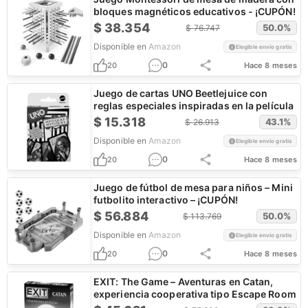
bloques magnéticos educativos - ¡CUPÓN!
$
38.354
50.0
%
$
76.747
Disponible en
Amazon
Elegible envío gratis
0
20
Hace 8 meses
Juego de cartas UNO Beetlejuice con
reglas especiales inspiradas en la película
$
15.318
43.1
%
$
26.913
Disponible en
Amazon
Elegible envío gratis
0
20
Hace 8 meses
Juego de fútbol de mesa para niños – Mini
futbolito interactivo – ¡CUPÓN!
$
56.884
50.0
%
$
113.769
Disponible en
Amazon
Elegible envío gratis
0
20
Hace 8 meses
EXIT: The Game – Aventuras en Catan,
experiencia cooperativa tipo Escape Room