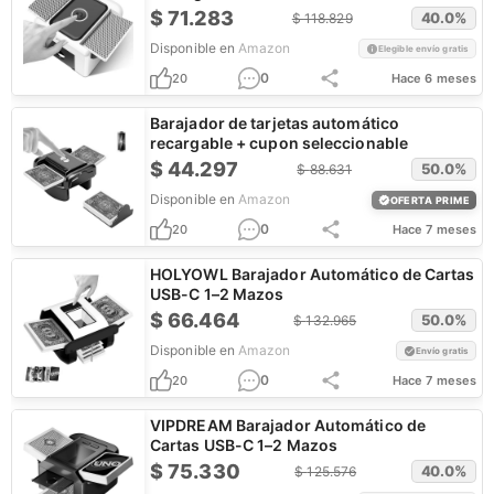
$
71.283
40.0
%
$
118.829
Disponible en
Amazon
Elegible envío gratis
0
20
Hace 6 meses
Barajador de tarjetas automático
recargable + cupon seleccionable
$
44.297
50.0
%
$
88.631
Disponible en
Amazon
OFERTA PRIME
0
20
Hace 7 meses
HOLYOWL Barajador Automático de Cartas
USB-C 1–2 Mazos
$
66.464
50.0
%
$
132.965
Disponible en
Amazon
Envío gratis
0
20
Hace 7 meses
VIPDREAM Barajador Automático de
Cartas USB-C 1–2 Mazos
$
75.330
40.0
%
$
125.576