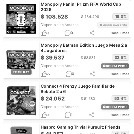
Monopoly Panini Prizm FIFA World Cup
2026
$
108.528
19.3
%
$
134.408
Disponible en
Amazon
Elegible envío gratis
0
0
Hace 1 mes
Monopoly Batman Edition Juego Mesa 2 a
4 Jugadores
$
39.537
32.5
%
$
58.531
Disponible en
Amazon
OFERTA PRIME
PRIME DAY
0
27
Hace 1 mes
Connect 4 Frenzy Juego Familiar de
Rebote 2 a 6
$
24.052
53.4
%
$
51.580
Disponible en
Amazon
OFERTA PRIME
1
0
Hace 1 mes
Hasbro Gaming Trivial Pursuit: Friends