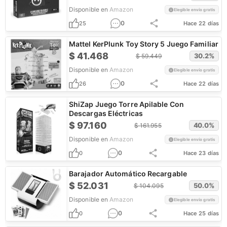
Disponible en
Amazon
Elegible envío gratis
0
25
Hace 22 días
Mattel KerPlunk Toy Story 5 Juego Familiar
$
41.468
30.2
%
$
59.449
Disponible en
Amazon
Elegible envío gratis
0
26
Hace 22 días
ShiZap Juego Torre Apilable Con
Descargas Eléctricas
$
97.160
40.0
%
$
161.955
Disponible en
Amazon
Elegible envío gratis
0
0
Hace 23 días
Barajador Automático Recargable
$
52.031
50.0
%
$
104.095
Disponible en
Amazon
Elegible envío gratis
0
0
Hace 25 días