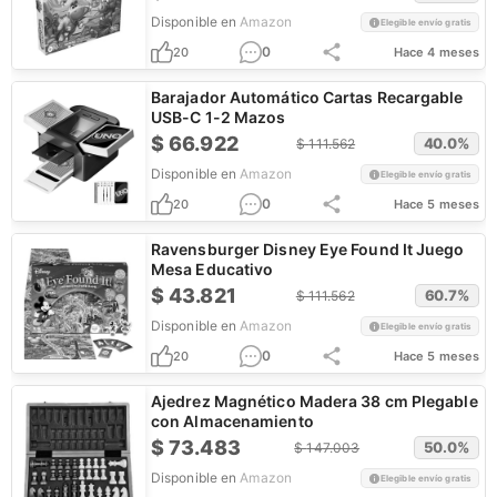
Disponible en
Amazon
Elegible envío gratis
0
20
Hace 4 meses
Barajador Automático Cartas Recargable
USB-C 1-2 Mazos
$
66.922
40.0
%
$
111.562
Disponible en
Amazon
Elegible envío gratis
0
20
Hace 5 meses
Ravensburger Disney Eye Found It Juego
Mesa Educativo
$
43.821
60.7
%
$
111.562
Disponible en
Amazon
Elegible envío gratis
0
20
Hace 5 meses
Ajedrez Magnético Madera 38 cm Plegable
con Almacenamiento
$
73.483
50.0
%
$
147.003
Disponible en
Amazon
Elegible envío gratis