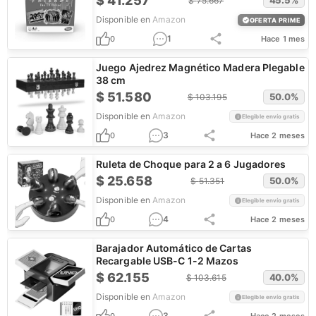
$
41.257
45.5
%
$
75.667
Disponible en
Amazon
OFERTA PRIME
1
0
Hace 1 mes
Juego Ajedrez Magnético Madera Plegable
38 cm
$
51.580
50.0
%
$
103.195
Disponible en
Amazon
Elegible envío gratis
3
0
Hace 2 meses
Ruleta de Choque para 2 a 6 Jugadores
$
25.658
50.0
%
$
51.351
Disponible en
Amazon
Elegible envío gratis
4
0
Hace 2 meses
Barajador Automático de Cartas
Recargable USB-C 1-2 Mazos
$
62.155
40.0
%
$
103.615
Disponible en
Amazon
Elegible envío gratis
3