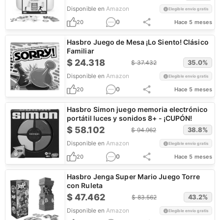
Disponible en
Amazon
Elegible envío gratis
0
20
Hace 5 meses
Hasbro Juego de Mesa ¡Lo Siento! Clásico
Familiar
$
24.318
35.0
%
$
37.432
Disponible en
Amazon
Elegible envío gratis
0
20
Hace 5 meses
Hasbro Simon juego memoria electrónico
portátil luces y sonidos 8+ - ¡CUPÓN!
$
58.102
38.8
%
$
94.962
Disponible en
Amazon
Elegible envío gratis
0
20
Hace 5 meses
Hasbro Jenga Super Mario Juego Torre
con Ruleta
$
47.462
43.2
%
$
83.562
Disponible en
Amazon
Elegible envío gratis