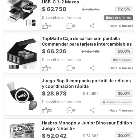
USB-C 1-2 Mazos
$
62.750
52.5
%
$
132.146
Disponible en
Amazon
OFERTA PRIME
0
20
Hace 4 meses
TopMade Caja de cartas con pantalla
Commander para tarjetas intercambiables
$
66.226
50.0
%
$
132.490
Disponible en
Amazon
Envío gratis
0
20
Hace 4 meses
Juego Bop It compacto portátil de reflejos
y coordinación rápida
$
28.978
35.0
%
$
44.602
Disponible en
Amazon
Elegible envío gratis
0
20
Hace 4 meses
Hasbro Monopoly Junior Dinosaur Edition
Juego Niños 5+
$
52.042
30.0
%
$
74.362