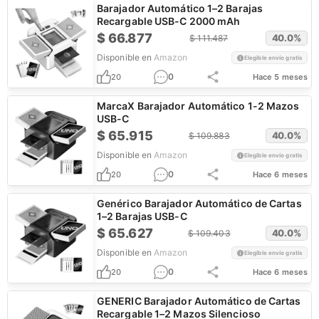
Barajador Automático 1–2 Barajas
Recargable USB-C 2000 mAh
$
66.877
40.0
%
$
111.487
Disponible en
Amazon
Elegible envío gratis
0
20
Hace 5 meses
MarcaX Barajador Automático 1-2 Mazos
USB-C
$
65.915
40.0
%
$
109.883
Disponible en
Amazon
Elegible envío gratis
0
20
Hace 6 meses
Genérico Barajador Automático de Cartas
1–2 Barajas USB-C
$
65.627
40.0
%
$
109.403
Disponible en
Amazon
Elegible envío gratis
0
20
Hace 6 meses
GENERIC Barajador Automático de Cartas
Recargable 1–2 Mazos Silencioso