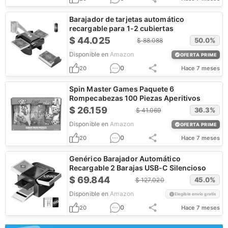
Barajador de tarjetas automático
recargable para 1-2 cubiertas
$
44.025
50.0
%
$
88.088
Disponible en
Amazon
OFERTA PRIME
0
20
Hace 7 meses
Spin Master Games Paquete 6
Rompecabezas 100 Piezas Aperitivos
$
26.159
36.3
%
$
41.069
Disponible en
Amazon
OFERTA PRIME
0
20
Hace 7 meses
Genérico Barajador Automático
Recargable 2 Barajas USB-C Silencioso
$
69.844
45.0
%
$
127.020
Disponible en
Amazon
Elegible envío gratis
0
20
Hace 7 meses