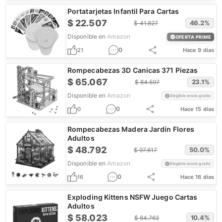
Portatarjetas Infantil Para Cartas
$
22.507
46.2
%
$
41.827
Disponible en
Amazon
OFERTA PRIME
0
21
Hace 9 días
Rompecabezas 3D Canicas 371 Piezas
$
65.067
23.1
%
$
84.597
Disponible en
Amazon
Elegible envío gratis
0
0
Hace 15 días
Rompecabezas Madera Jardín Flores
Adultos
$
48.792
50.0
%
$
97.617
Disponible en
Amazon
Elegible envío gratis
0
16
Hace 16 días
Exploding Kittens NSFW Juego Cartas
Adultos
$
58.023
10.4
%
$
64.762