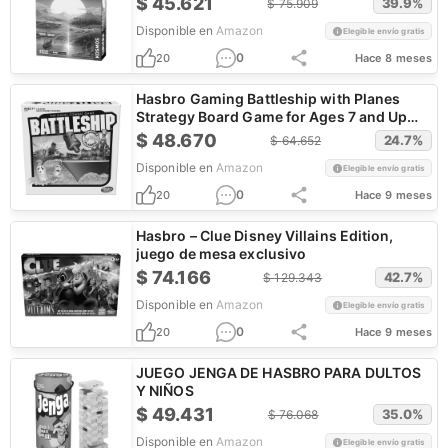
$
45.621
39.9
%
$
75.909
Disponible en
Amazon
Elegible envío gratis
0
20
Hace 8 meses
Hasbro Gaming Battleship with Planes
Strategy Board Game for Ages 7 and Up
(Amazon Exclusive)
$
48.670
24.7
%
$
64.652
Disponible en
Amazon
Elegible envío gratis
0
20
Hace 9 meses
Hasbro – Clue Disney Villains Edition,
juego de mesa exclusivo
$
74.166
42.7
%
$
129.343
Disponible en
Amazon
Elegible envío gratis
0
20
Hace 9 meses
JUEGO JENGA DE HASBRO PARA DULTOS
Y NIÑOS
$
49.431
35.0
%
$
76.068
Disponible en
Amazon
Elegible envío gratis