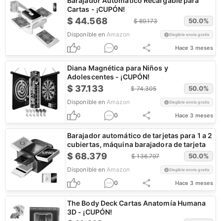
Barajador Automático Recargable para
Cartas - ¡CUPÓN!
$
44.568
50.0
%
$
89.173
Disponible en
Amazon
Elegible envío gratis
0
0
Hace 3 meses
Diana Magnética para Niños y
Adolescentes - ¡CUPÓN!
$
37.133
50.0
%
$
74.305
Disponible en
Amazon
Elegible envío gratis
0
0
Hace 3 meses
Barajador automático de tarjetas para 1 a 2
cubiertas, máquina barajadora de tarjeta
$
68.379
50.0
%
$
136.797
Disponible en
Amazon
Elegible envío gratis
0
0
Hace 3 meses
The Body Deck Cartas Anatomía Humana
3D - ¡CUPÓN!