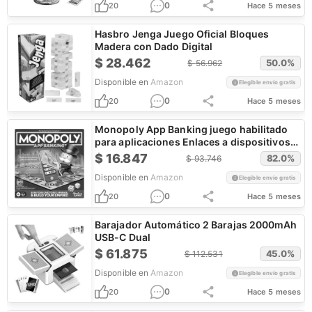
0
20
Hace 5 meses
Hasbro Jenga Juego Oficial Bloques
Madera con Dado Digital
$
28.462
50.0
%
$
56.962
Disponible en
Amazon
Elegible envío gratis
0
20
Hace 5 meses
Monopoly App Banking juego habilitado
para aplicaciones Enlaces a dispositivos
inteligentes
$
16.847
82.0
%
$
93.746
Disponible en
Amazon
Elegible envío gratis
0
20
Hace 5 meses
Barajador Automático 2 Barajas 2000mAh
USB-C Dual
$
61.875
45.0
%
$
112.531
Disponible en
Amazon
Elegible envío gratis
0
20
Hace 5 meses