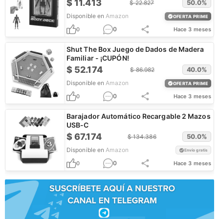
$
11.413
50.0
%
$
22.827
Disponible en
Amazon
OFERTA PRIME
0
0
Hace 3 meses
Shut The Box Juego de Dados de Madera
Familiar - ¡CUPÓN!
$
52.174
40.0
%
$
86.982
Disponible en
Amazon
OFERTA PRIME
0
0
Hace 3 meses
Barajador Automático Recargable 2 Mazos
USB-C
$
67.174
50.0
%
$
134.386
Disponible en
Amazon
Envío gratis
0
0
Hace 3 meses