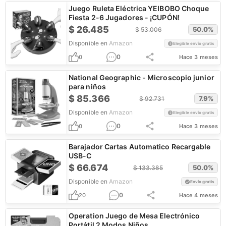
Juego Ruleta Eléctrica YEIBOBO Choque
Fiesta 2-6 Jugadores - ¡CUPÓN!
$
26.485
50.0
%
$
53.006
Disponible en
Amazon
Elegible envío gratis
0
0
Hace 3 meses
National Geographic - Microscopio junior
para niños
$
85.366
7.9
%
$
92.731
Disponible en
Amazon
Elegible envío gratis
0
0
Hace 3 meses
Barajador Cartas Automatico Recargable
USB-C
$
66.674
50.0
%
$
133.385
Disponible en
Amazon
Envío gratis
0
20
Hace 4 meses
Operation Juego de Mesa Electrónico
Portátil 2 Modos Niños