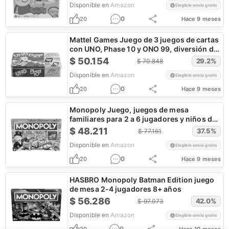
Disponible en
Amazon
Elegible envío gratis
0
20
Hace 9 meses
Mattel Games Juego de 3 juegos de cartas
con UNO, Phase 10 y ONO 99, diversión de
viaje para niños y noches familiares con
$
50.154
29.2
%
$
70.848
caja de lata de almacenamiento (exclusivo
Disponible en
Amazon
de Amazon)
Elegible envío gratis
0
20
Hace 9 meses
Monopoly Juego, juegos de mesa
familiares para 2 a 6 jugadores y niños de
8 años en adelante, incluye 8 fichas
$
48.211
37.5
%
$
77.161
(edición de token vote)
Disponible en
Amazon
Elegible envío gratis
0
20
Hace 9 meses
HASBRO Monopoly Batman Edition juego
de mesa 2-4 jugadores 8+ años
$
56.286
42.0
%
$
97.073
Disponible en
Amazon
Elegible envío gratis
0