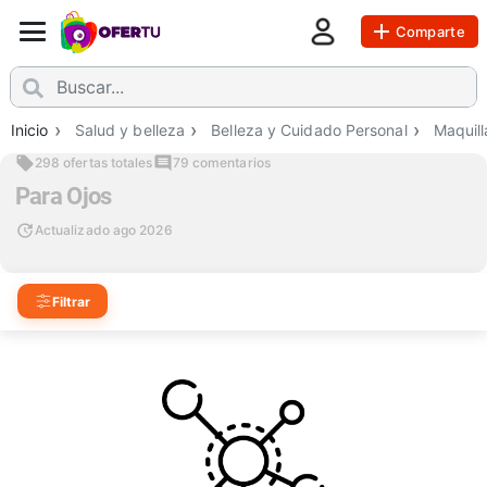
Comparte
Inicio
Salud y belleza
Belleza y Cuidado Personal
Maquill
298 ofertas totales
79
comentarios
Para Ojos
Actualizado
ago 2026
Filtrar