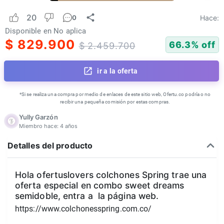
20
Hace:
0
Disponible en
No aplica
$
829.900
66.3
% off
$
2.459.700
ir a la oferta
*Si se realiza una compra por medio de enlaces de este sitio web, Ofertu.co podría o no
recibir una pequeña comisión por estas compras.
Yully Garzón
Miembro hace:
4 años
Detalles del producto
Hola ofertuslovers colchones Spring trae una
oferta especial en combo sweet dreams
semidoble, entra a la página web.
https://www.colchonesspring.com.co/