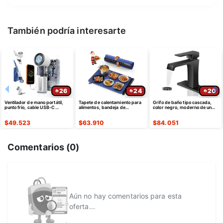
También podría interesarte
26
24
20
Ventilador de mano portátil,
Tapete de calentamiento para
Grifo de baño tipo cascada,
punto frío, cable USB-C
alimentos, bandeja de
color negro, moderno de un
retráctil
calentamiento eléctrica de
solo agujero
silicona
$
49.523
$
63.910
$
84.051
Comentarios (
0
)
Aún no hay comentarios para esta
oferta...