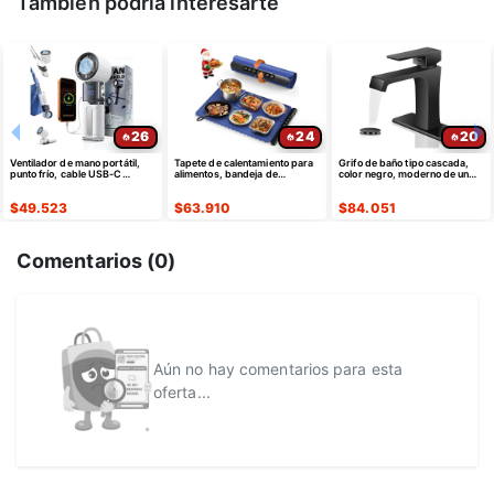
También podría interesarte
26
24
20
Ventilador de mano portátil,
Tapete de calentamiento para
Grifo de baño tipo cascada,
punto frío, cable USB-C
alimentos, bandeja de
color negro, moderno de un
retráctil
calentamiento eléctrica de
solo agujero
silicona
$
49.523
$
63.910
$
84.051
Comentarios (
0
)
Aún no hay comentarios para esta
oferta...