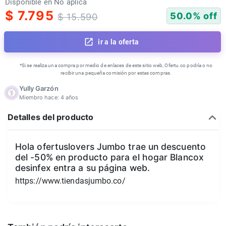
Disponible en
No aplica
$
7.795
50.0
% off
$
15.590
ir a la oferta
*Si se realiza una compra por medio de enlaces de este sitio web, Ofertu.co podría o no
recibir una pequeña comisión por estas compras.
Yully Garzón
Miembro hace:
4 años
Detalles del producto
Hola ofertuslovers Jumbo trae un descuento
del -50% en producto para el hogar Blancox
desinfex entra a su página web.
https://www.tiendasjumbo.co/