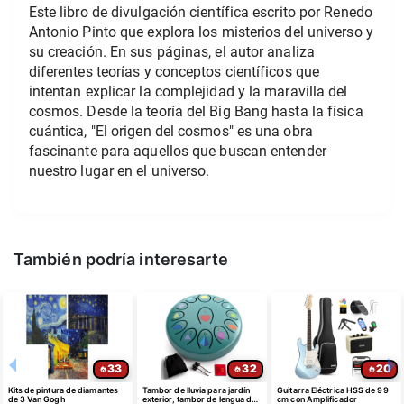
Este libro de divulgación científica escrito por Renedo 
Antonio Pinto que explora los misterios del universo y 
su creación. En sus páginas, el autor analiza 
diferentes teorías y conceptos científicos que 
intentan explicar la complejidad y la maravilla del 
cosmos. Desde la teoría del Big Bang hasta la física 
cuántica, "El origen del cosmos" es una obra 
fascinante para aquellos que buscan entender 
nuestro lugar en el universo.
También podría interesarte
33
32
20
Kits de pintura de diamantes
Tambor de lluvia para jardín
Guitarra Eléctrica HSS de 99
de 3 Van Gogh
exterior, tambor de lengua de
cm con Amplificador