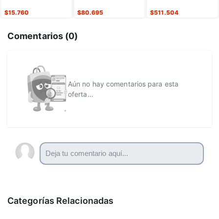
acero de 6.8 pulgadas, 13
nota
$
15.760
$
80.695
$
511.504
Comentarios (
0
)
Aún no hay comentarios para esta
oferta...
Categorías Relacionadas