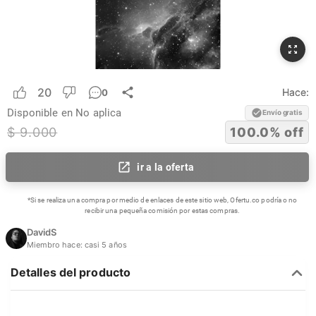
20
Hace:
0
Disponible en
No aplica
Envío gratis
$
9.000
100.0
% off
ir a la oferta
*Si se realiza una compra por medio de enlaces de este sitio web, Ofertu.co podría o no
recibir una pequeña comisión por estas compras.
DavidS
Miembro hace:
casi 5 años
Detalles del producto