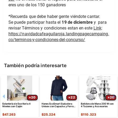
eres uno de los 150 ganadores 
*Recuerda que debe haber gente viéndote cantar.
Se puede participar hasta el 
19 de diciembre 
y  para 
revisar Términos y condiciones estan en este 
Link
:
https://navidadcafeaguilaroja.landingpagecampaing.
co/terminos-y-condiciones-del-concurso/
También podría interesarte
20
22
20
Estantería de Escritorio 4
Hanes EcoSmart Sudadera
Batidora de Mano 200 W con
Niveles con Cajón
Unisex con Capucha y Forro
4 Tazones y Accesorios
Polar
$
47.263
$
25.224
$
110.323