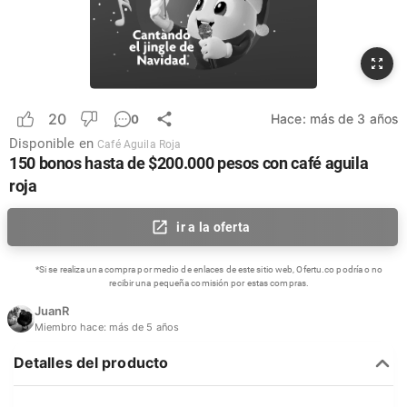
20
Hace:
más de 3 años
0
Disponible en
Café Aguila Roja
150 bonos hasta de $200.000 pesos con café aguila
roja
ir a la oferta
*Si se realiza una compra por medio de enlaces de este sitio web, Ofertu.co podría o no
recibir una pequeña comisión por estas compras.
JuanR
Miembro hace:
más de 5 años
Detalles del producto