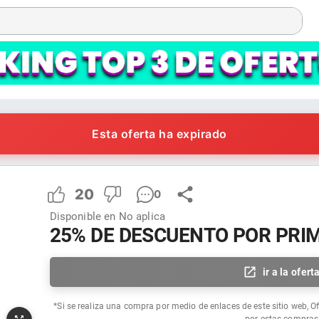
Esta oferta ha expirado
20
0
Disponible en
No aplica
25% DE DESCUENTO POR PR
ir a la ofert
*Si se realiza una compra por medio de enlaces de este sitio web, O