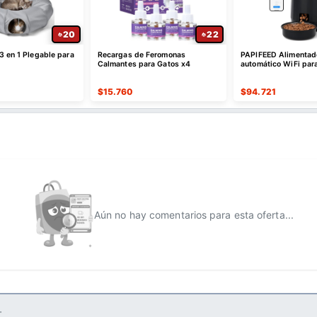
20
22
3 en 1 Plegable para
Recargas de Feromonas
PAPIFEED Alimentad
Calmantes para Gatos x4
automático WiFi par
L con control por a
$
15.760
$
94.721
Aún no hay comentarios para esta oferta...