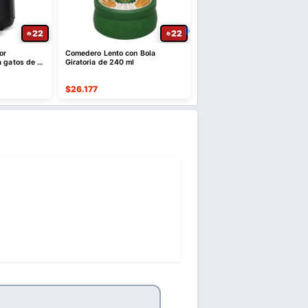
22
22
or
Comedero Lento con Bola
Cama Calmante Tipo Dona
a gatos de 3
Giratoria de 240 ml
Lavable de 61 cm
pp - ¡CUPÓN!
$
26.177
$
39.893