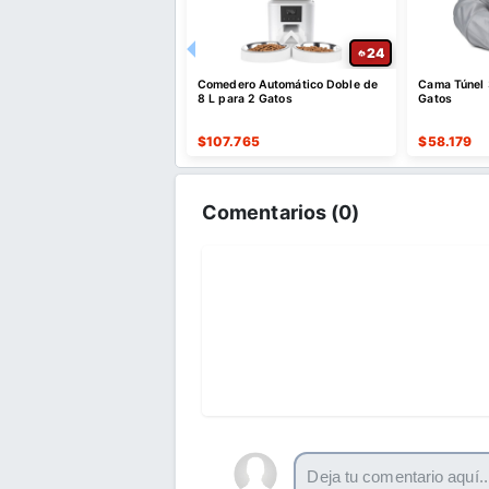
20
24
ro Automático XL con App
Comedero Automático Doble de
Cama Túnel 
trol de Peso
8 L para 2 Gatos
Gatos
.649
$
107.765
$
58.179
Comentarios (
0
)