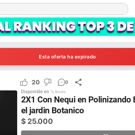
Esta oferta ha expirado
20
0
Disponible en
Tu Boleta
2X1 Con Nequi en Polinizando 
el jardin Botanico
$
25.000