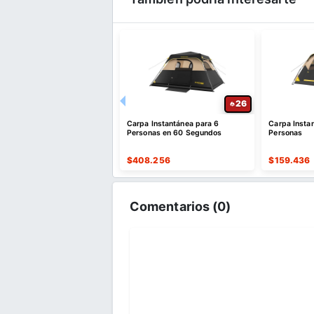
20
26
0 Batería Electrónica de 7
Carpa Instantánea para 6
Carpa Insta
s con 150 Sonidos
Personas en 60 Segundos
Personas
.620
$
408.256
$
159.436
Comentarios (
0
)