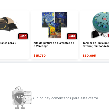
27
33
ntánea para 3
Kits de pintura de diamantes de
Tambor de lluvia par
3 Van Gogh
exterior, tambor de 
acero de 6.8 pulgada
$
15.760
$
80.695
Aún no hay comentarios para esta oferta...