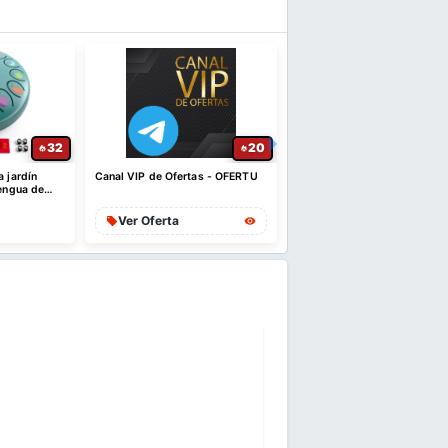
32
20
a jardín
Canal VIP de Ofertas - OFERTU
WhatsApp - Comunidad d
lengua de
descuentos
s, 13 nota
Ver Oferta
Ver Oferta