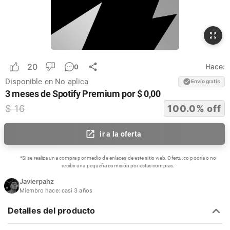
20
Hace:
0
Disponible en
No aplica
Envío gratis
3 meses de Spotify Premium por $ 0,00
$
16
100.0
% off
ir a la oferta
*Si se realiza una compra por medio de enlaces de este sitio web, Ofertu.co podría o no
recibir una pequeña comisión por estas compras.
Javierpahz
Miembro hace:
casi 3 años
Detalles del producto