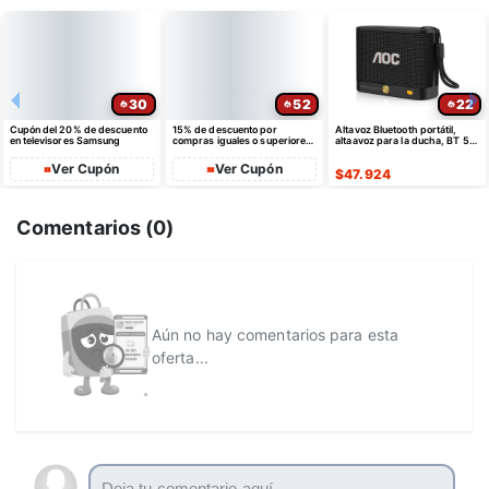
30
52
22
Cupón del 20% de descuento
15% de descuento por
Altavoz Bluetooth portátil,
en televisores Samsung
compras iguales o superiores
altaavoz para la ducha, BT 5.4
a $35 USD máximo $10 USD
con emparejamiento estéreo
de dto
Ver Cupón
Ver Cupón
$
47.924
Comentarios (
0
)
Aún no hay comentarios para esta
oferta...