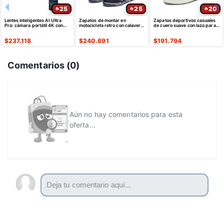
25
25
20
Lentes inteligentes AI Ultra
Zapatos de montar en
Zapatos deportivos casuales
Pro: cámara portátil 4K con
motocicleta retro con calavera
de cuero suave con lazo para
estabilización EIS de 6 ejes
y rosa para hombres y
hombre
mujeres
$
237.118
$
240.691
$
191.794
Comentarios (
0
)
Aún no hay comentarios para esta
oferta...