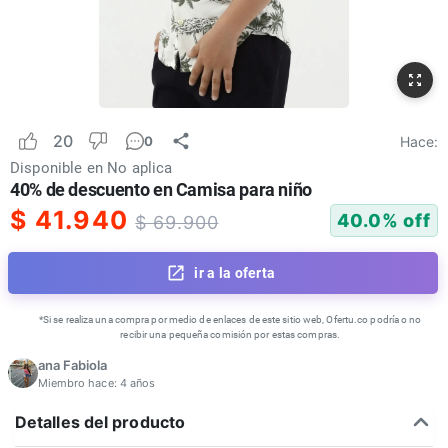
20
Hace:
0
Disponible en
No aplica
40% de descuento en Camisa para niño
$
41.940
40.0
% off
$
69.900
ir a la oferta
*Si se realiza una compra por medio de enlaces de este sitio web, Ofertu.co podría o no
recibir una pequeña comisión por estas compras.
ana Fabiola
Miembro hace:
4 años
Detalles del producto