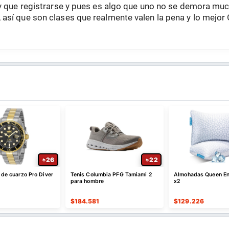
ay que registrarse y pues es algo que uno no se demora muc
, así que son clases que realmente valen la pena y lo mejor
26
22
a de cuarzo Pro Diver
Tenis Columbia PFG Tamiami 2
Almohadas Queen En
e
para hombre
x2
$
184.581
$
129.226