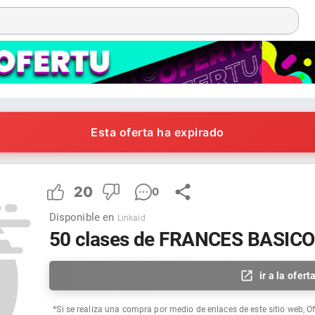
Esta oferta ha expirado
20
0
Disponible en
Linkaid
50 clases de FRANCES BASICO
ir a la ofert
*Si se realiza una compra por medio de enlaces de este sitio web, O