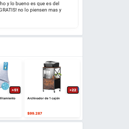
ho y lo bueno es que es del
 GRATIS! no lo piensen mas y
51
22
friamiento
Archivador de 1 cajón
Mesa para oficina en casa con
cajón de archivos de oficin
bolsillo lateral
$
99.287
$
135.547