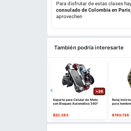
Para disfrutar de estas clases h
consulado de Colombia en Paris
aprovechen
También podría interesarte
24
26
hil - Crema hidratante para
Soporte para Celular de Moto
Reloj Invict
y cuerpo
con Bloqueo Automático 360°
para hombr
526
$
32.283
$
193.726