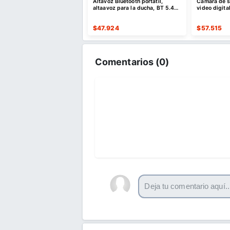
e descuento por compras
Altavoz Bluetooth portátil,
Cámara de se
es o superiores a $35 USD
altaavoz para la ducha, BT 5.4
video digita
o $10 USD de dto
con emparejamiento estéreo
er Cupón
$
47.924
$
57.515
Comentarios (
0
)