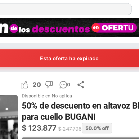
Esta oferta ha expirado
20
0
Disponible en
No aplica
50% de descuento en altavoz B
para cuello BUGANI
$
123.877
50.0
% off
$
247.796