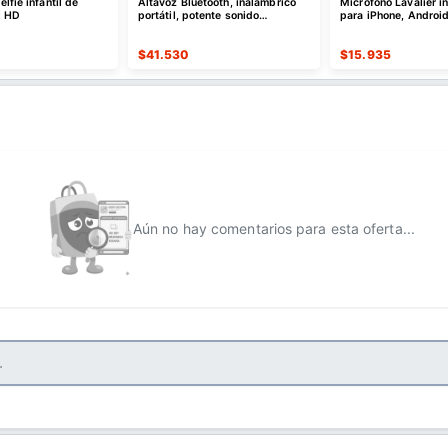
lfie infantil de
Altavoz Bluetooth, inalámbrico
Micrófono Lavalier i
l HD
portátil, potente sonido
para iPhone, Android
estéreo/8 modos de luz
$
41.530
$
15.935
Aún no hay comentarios para esta oferta...