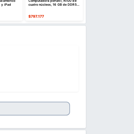
nalámbrico
Computadora portátil, N100 de
Lenovo Idea Tab - College 
 y iPad
cuatro núcleos, 16 GB de DDR5 y
- 11″ 2.5K IPS Touchscreen
SSD NVMe de 512 GB | 15,6"
Display
$
797.177
$
472.918