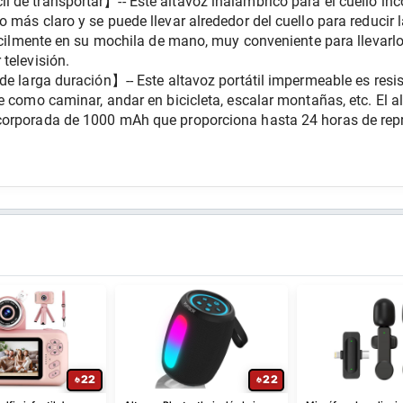
 de transportar】-- Este altavoz inalámbrico para el cuello inc
 más claro y se puede llevar alrededor del cuello para reducir l
fácilmente en su mochila de mano, muy conveniente para llevarlo
televisión.
de larga duración】-- Este altavoz portátil impermeable es resist
e como caminar, andar en bicicleta, escalar montañas, etc. El al
corporada de 1000 mAh que proporciona hasta 24 horas de repr
22
22