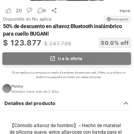
20
Hace:
0
Disponible en
No aplica
Envío gratis
50% de descuento en altavoz Bluetooth inalámbrico
para cuello BUGANI
$
123.877
50.0
% off
$
247.796
ir a la oferta
*Si se realiza una compra por medio de enlaces de este sitio web, Ofertu.co podría o no
recibir una pequeña comisión por estas compras.
Penny
Miembro hace:
más de 2 años
Detalles del producto
【Cómodo altavoz de hombro】-- Hecho de material 
de silicona suave, estos altavoces con banda para el 