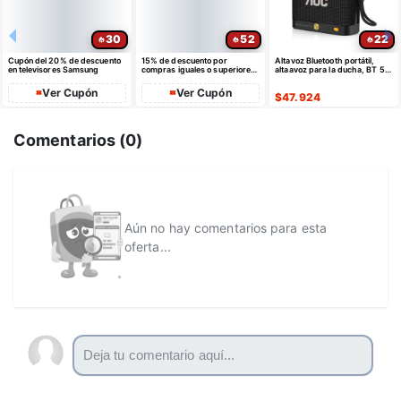
30
52
22
Cupón del 20% de descuento
15% de descuento por
Altavoz Bluetooth portátil,
en televisores Samsung
compras iguales o superiores
altaavoz para la ducha, BT 5.4
a $35 USD máximo $10 USD
con emparejamiento estéreo
de dto
Ver Cupón
Ver Cupón
$
47.924
Comentarios (
0
)
Aún no hay comentarios para esta
oferta...