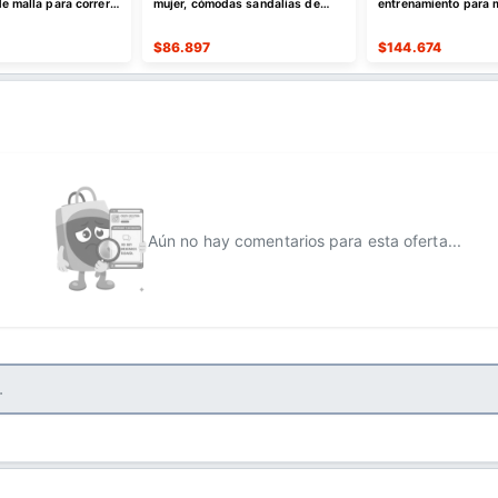
e malla para correr,
mujer, cómodas sandalias de
entrenamiento para 
ápido
cuero sin cordones
$
86.897
$
144.674
Aún no hay comentarios para esta oferta...