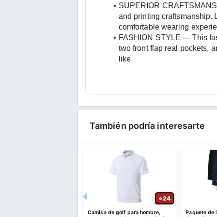
SUPERIOR CRAFTSMANSHIP --- 
and printing craftsmanship. L
comfortable wearing experi
FASHION STYLE --- This fashio
two front flap real pockets, 
like
También podría interesarte
28
24
lones deportivos para
Camisa de golf para hombre,
Paquete de 