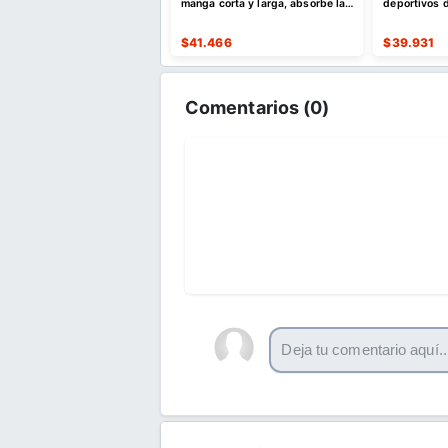
con bolsillos
manga corta y larga, absorbe la
deportivos d
humedad
de secado r
515
$
41.466
$
39.931
Comentarios (
0
)