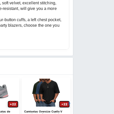
t velvet, excellent stitching, 
-resistant, will give you a more 
button cuffs, a left chest pocket, 
party blazers, choose the one you 
22
22
atos de
Camisetas Oversize Cuello V
Chaqueta Puffer para Muje