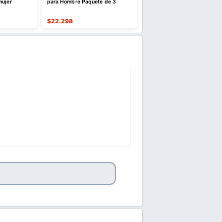
mujer
para Hombre Paquete de 3
Cuello de Piel Sintética
$
22.298
$
64.884