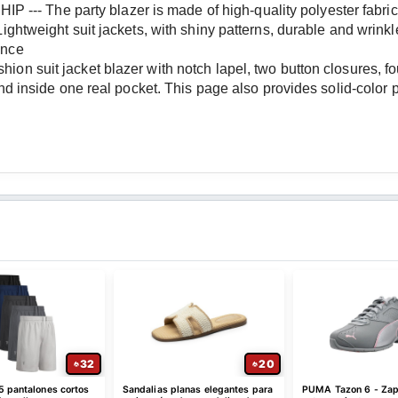
The party blazer is made of high-quality polyester fabric, sof
ightweight suit jackets, with shiny patterns, durable and wrinkle
ence
n suit jacket blazer with notch lapel, two button closures, four-
and inside one real pocket. This page also provides solid-color 
32
20
5 pantalones cortos
Sandalias planas elegantes para
PUMA Tazon 6 - Zap