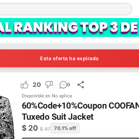
Esta oferta ha expirado
20
0
Disponible en
No aplica
60%Code+10%Coupon COOFAND
Tuxedo Suit Jacket
$
20
70.1
% off
$
67