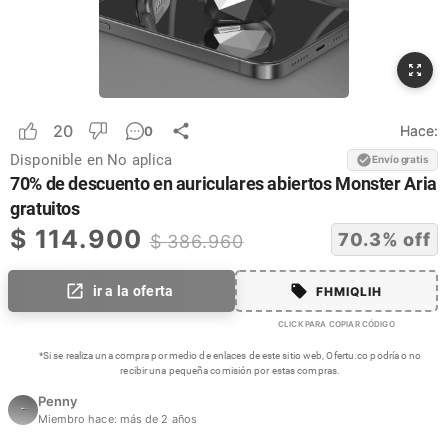
20
Hace:
0
Disponible en
No aplica
Envío gratis
70% de descuento en auriculares abiertos Monster Aria
gratuitos
$
114.900
70.3
% off
$
386.960
ir a la oferta
FHMIQLIH
CLICK PARA COPIAR CÓDIGO
*Si se realiza una compra por medio de enlaces de este sitio web, Ofertu.co podría o no
recibir una pequeña comisión por estas compras.
Penny
Miembro hace:
más de 2 años