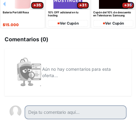
30
52
22
Cupón del 20% de descuento
15% de descuento por
Altavoz Bluetooth portátil,
en televisores Samsung
compras iguales o superiores
altaavoz para la ducha, BT 5.4
a $35 USD máximo $10 USD
con emparejamiento estéreo
de dto
Ver Cupón
Ver Cupón
$
47.924
Comentarios (
0
)
Aún no hay comentarios para esta
oferta...