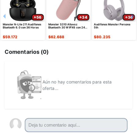
56
34
36
Monster N-Lite 211 Audífonos
Monster S310 Altavoz
Audifonos Monster Persona
Bluetooth 6.0 con 36 Horas
Bluetooth 30 W IPX6 con 24
5th
Horas
$
59.172
$
62.688
$
80.235
Comentarios (
0
)
Aún no hay comentarios para esta
oferta...