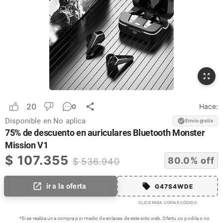
20
Hace:
0
Disponible en
No aplica
Envío gratis
75% de descuento en auriculares Bluetooth Monster
Mission V1
$
107.355
80.0
% off
$
536.940
ir a la oferta
G47S4WDE
CLICK PARA COPIAR CÓDIGO
*Si se realiza una compra por medio de enlaces de este sitio web, Ofertu.co podría o no