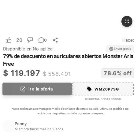
20
Hace:
0
Disponible en
No aplica
Envío gratis
79% de descuento en auriculares abiertos Monster Aria
Free
$
119.197
78.6
% off
$
556.401
ir a la oferta
WM26P73G
CLICK PARA COPIAR CÓDIGO
*Si se realiza una compra por medio de enlaces de este sitio web, Ofertu.co podría o no
recibir una pequeña comisión por estas compras.
Penny
Miembro hace:
más de 2 años