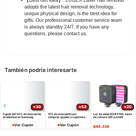
【Best Gift Idea】: LUBEX Laser hair removal 
adopts the latest hair removal technology, 
unique physical design, is the best idea for 
gifts. Our professional customer service team 
is always standby 24/7. If you have any 
questions, please contact us.
También podría interesarte
30
52
20
Cupón del 20% de descuento
15% de descuento por
Luz de video RGB P108, luces
en televisores Samsung
compras iguales o superiores
de cámara LED portátil
a $35 USD máximo $10 USD
de dto
Ver Cupón
Ver Cupón
$
44.236