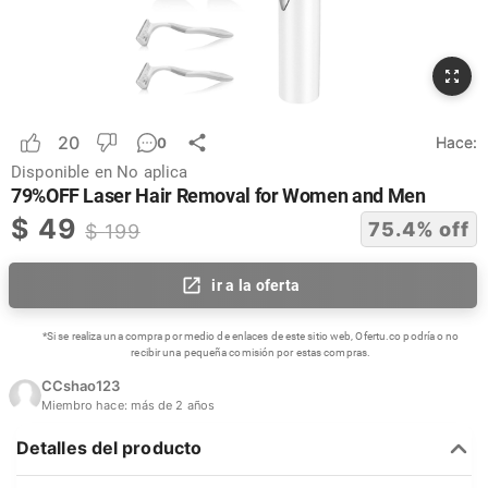
20
Hace:
0
Disponible en
No aplica
79%OFF Laser Hair Removal for Women and Men
$
49
75.4
% off
$
199
ir a la oferta
*Si se realiza una compra por medio de enlaces de este sitio web, Ofertu.co podría o no
recibir una pequeña comisión por estas compras.
CCshao123
Miembro hace:
más de 2 años
Detalles del producto