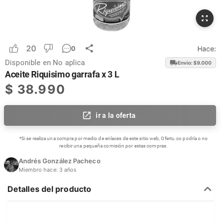
20
Hace:
0
Disponible en
No aplica
Envío: $
9.000
Aceite Riquisimo garrafa x 3 L
$
38.990
ir a la oferta
*Si se realiza una compra por medio de enlaces de este sitio web, Ofertu.co podría o no
recibir una pequeña comisión por estas compras.
Andrés González Pacheco
Miembro hace:
3 años
Detalles del producto