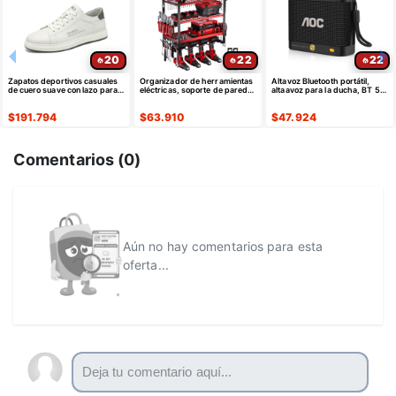
20
22
22
Zapatos deportivos casuales
Organizador de herramientas
Altavoz Bluetooth portátil,
de cuero suave con lazo para
eléctricas, soporte de pared
altaavoz para la ducha, BT 5.4
hombre
para taladro de 4 capas
con emparejamiento estéreo
$
191.794
$
63.910
$
47.924
Comentarios (
0
)
Aún no hay comentarios para esta
oferta...