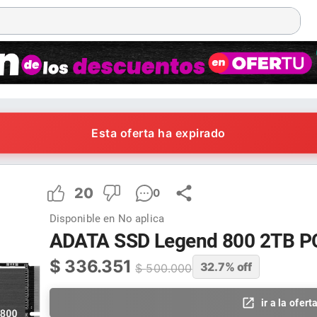
Esta oferta ha expirado
20
0
Disponible en
No aplica
ADATA SSD Legend 800 2TB PC
$
336.351
32.7
% off
$
500.000
ir a la ofert