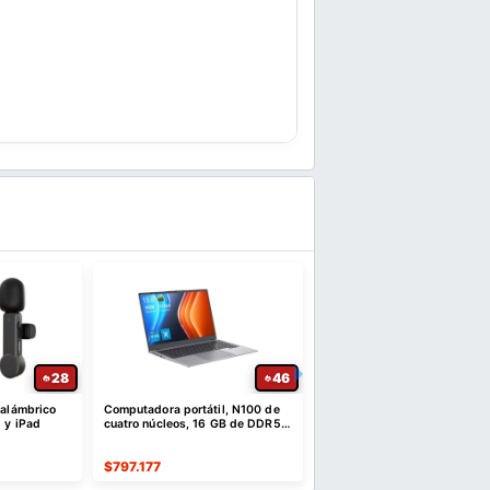
28
46
nalámbrico
Computadora portátil, N100 de
RØDE NT1 Signature Micró
 y iPad
cuatro núcleos, 16 GB de DDR5 y
Condensador XLR con Filtr
SSD NVMe de 512 GB | 15,6"
$
797.177
$
449.790