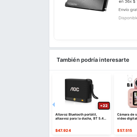
También podría interesarte
52
22
e descuento por compras
Altavoz Bluetooth portátil,
Cámara de se
es o superiores a $35 USD
altaavoz para la ducha, BT 5.4
video digita
o $10 USD de dto
con emparejamiento estéreo
er Cupón
$
47.924
$
57.515