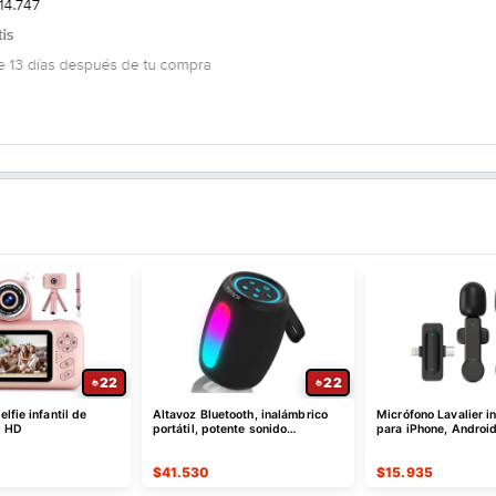
22
22
lfie infantil de
Altavoz Bluetooth, inalámbrico
Micrófono Lavalier i
l HD
portátil, potente sonido
para iPhone, Android
estéreo/8 modos de luz
$
41.530
$
15.935