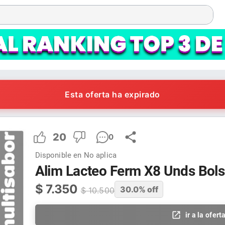
Esta oferta ha expirado
20
0
Disponible en
No aplica
Alim Lacteo Ferm X8 Unds Bol
$
7.350
30.0
% off
$
10.500
ir a la ofert