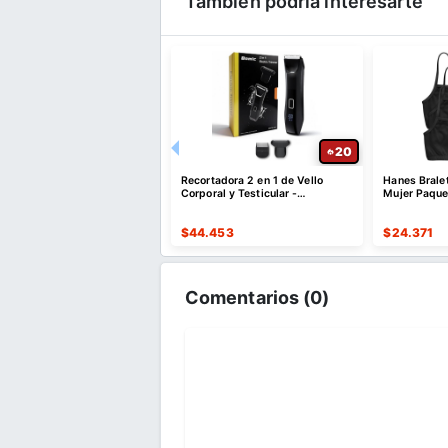
También podría interesarte
20
20
etas Oversize Cuello V
Recortadora 2 en 1 de Vello
Hanes Brale
Hombre Paquete de 3
Corporal y Testicular -
Mujer Paque
Afeitadora de Vello Púbico
298
$
44.453
$
24.371
Comentarios (
0
)