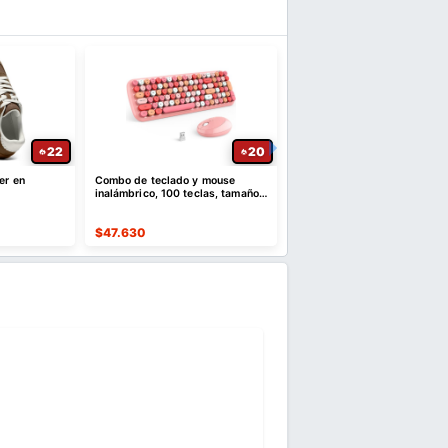
22
20
er en
Combo de teclado y mouse
Esponjas de Baño 2 en 1 c
inalámbrico, 100 teclas, tamaño
Ventosa Paquete de 5
completo de 2.4 GHz
$
47.630
$
28.678