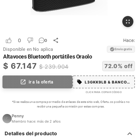
0
Hace:
0
Disponible en
No aplica
Envío gratis
Altavoces Bluetooth portátiles Oraolo
$
67.147
72.0
% off
$
239.904
ir a la oferta
L3GKK9LB & BANCOLMA
CLICK PARA COPIAR CÓDIGO
*Si se realiza una compra por medio de enlaces de este sitio web, Ofertu.co podría o no
recibir una pequeña comisión por estas compras.
Penny
Miembro hace:
más de 2 años
Detalles del producto