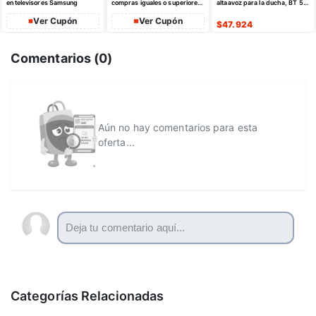
en televisores Samsung
compras iguales o superiores
altaavoz para la ducha, BT 5.4
a $35 USD máximo $10 USD
con emparejamiento estéreo
de dto
Ver Cupón
Ver Cupón
$
47.924
Comentarios (
0
)
Aún no hay comentarios para esta
oferta...
Categorías Relacionadas