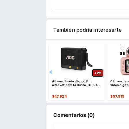
También podría interesarte
52
22
e descuento por compras
Altavoz Bluetooth portátil,
Cámara de se
es o superiores a $35 USD
altaavoz para la ducha, BT 5.4
video digita
o $10 USD de dto
con emparejamiento estéreo
er Cupón
$
47.924
$
57.515
Comentarios (
0
)