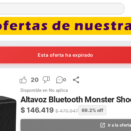
Esta oferta ha expirado
20
0
Disponible en
No aplica
Altavoz Bluetooth Monster Sho
$
146.419
69.2
% off
$
475.947
ir a la ofert