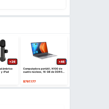
26
46
nalámbrico
Computadora portátil, N100 de
Monster N-Lite 210 Audífo
 y iPad
cuatro núcleos, 16 GB de DDR5 y
Bluetooth 5.4 con 32 Hora
SSD NVMe de 512 GB | 15,6"
$
797.177
$
64.282