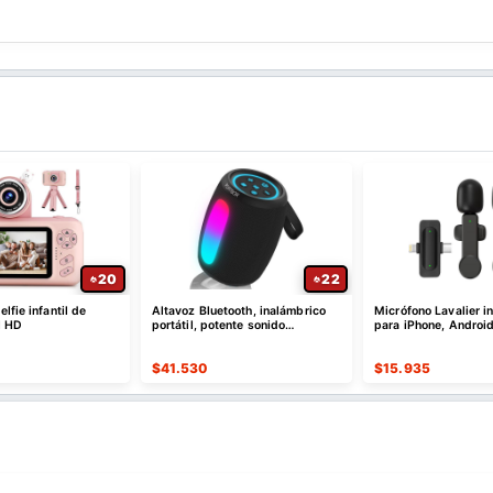
20
22
lfie infantil de
Altavoz Bluetooth, inalámbrico
Micrófono Lavalier i
l HD
portátil, potente sonido
para iPhone, Android
estéreo/8 modos de luz
$
41.530
$
15.935