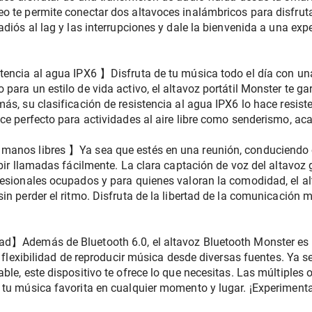
o te permite conectar dos altavoces inalámbricos para disfruta
adiós al lag y las interrupciones y dale la bienvenida a una exp
tencia al agua IPX6 】Disfruta de tu música todo el día con u
para un estilo de vida activo, el altavoz portátil Monster te ga
s, su clasificación de resistencia al agua IPX6 lo hace resisten
ce perfecto para actividades al aire libre como senderismo, ac
manos libres 】Ya sea que estés en una reunión, conduciendo o
ibir llamadas fácilmente. La clara captación de voz del altavoz 
fesionales ocupados y para quienes valoran la comodidad, el alt
in perder el ritmo. Disfruta de la libertad de la comunicación m
ad】Además de Bluetooth 6.0, el altavoz Bluetooth Monster es 
a flexibilidad de reproducir música desde diversas fuentes. Ya s
ble, este dispositivo te ofrece lo que necesitas. Las múltiples 
 tu música favorita en cualquier momento y lugar. ¡Experimenta