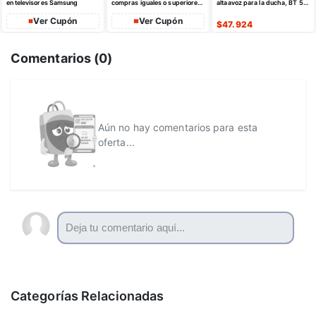
en televisores Samsung
compras iguales o superiores
altaavoz para la ducha, BT 5.4
a $35 USD máximo $10 USD
con emparejamiento estéreo
de dto
Ver Cupón
Ver Cupón
$
47.924
Comentarios (
0
)
Aún no hay comentarios para esta
oferta...
Categorías Relacionadas