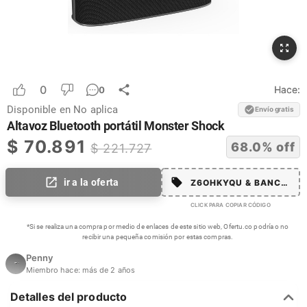
0
Hace:
0
Disponible en
No aplica
Envío gratis
Altavoz Bluetooth portátil Monster Shock
$
70.891
68.0
% off
$
221.727
ir a la oferta
Z6OHKYQU & BANCOLM
CLICK PARA COPIAR CÓDIGO
*Si se realiza una compra por medio de enlaces de este sitio web, Ofertu.co podría o no
recibir una pequeña comisión por estas compras.
Penny
Miembro hace:
más de 2 años
Detalles del producto