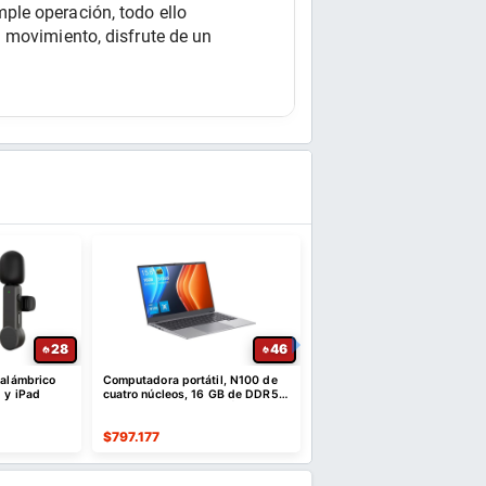
le operación, todo ello 
 movimiento, disfrute de un 
28
46
nalámbrico
Computadora portátil, N100 de
Soporte para Celular de M
 y iPad
cuatro núcleos, 16 GB de DDR5 y
con Bloqueo Automático 3
SSD NVMe de 512 GB | 15,6"
$
797.177
$
32.283