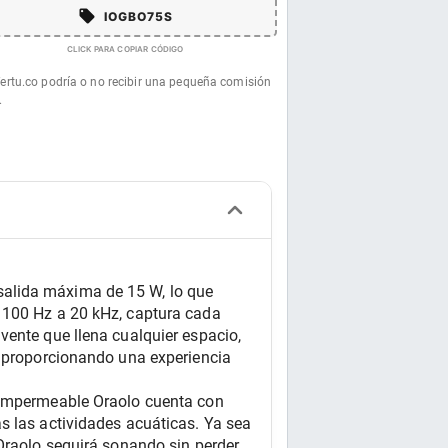
IOGBO75S
CLICK PARA COPIAR CÓDIGO
fertu.co podría o no recibir una pequeña comisión
.
alida máxima de 15 W, lo que 
 100 Hz a 20 kHz, captura cada 
ente que llena cualquier espacio, 
, proporcionando una experiencia 
 impermeable Oraolo cuenta con 
s las actividades acuáticas. Ya sea 
Oraolo seguirá sonando sin perder 