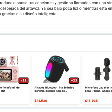
produce o pausa tus canciones y gestiona llamadas con una simp
despejada del altavoz. Ya sea bajo poca luz o mientras está en
gracias a su diseño inteligente.
22
22
lfie infantil de
Altavoz Bluetooth, inalámbrico
Micrófono Lavalier i
l HD
portátil, potente sonido
para iPhone, Android
estéreo/8 modos de luz
$
41.530
$
15.935