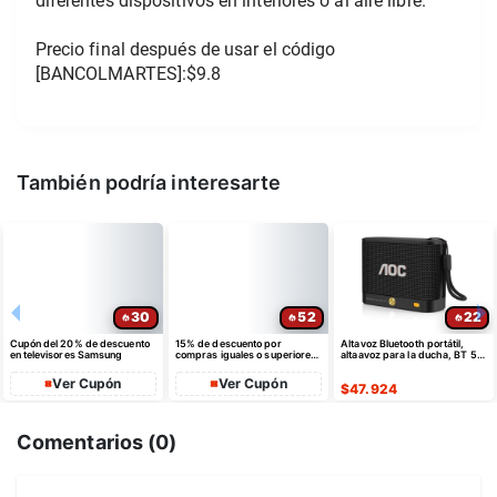
diferentes dispositivos en interiores o al aire libre.
Precio final después de usar el código 
[BANCOLMARTES]:$9.8
También podría interesarte
30
52
22
Cupón del 20% de descuento
15% de descuento por
Altavoz Bluetooth portátil,
en televisores Samsung
compras iguales o superiores
altaavoz para la ducha, BT 5.4
a $35 USD máximo $10 USD
con emparejamiento estéreo
de dto
Ver Cupón
Ver Cupón
$
47.924
Comentarios (
0
)