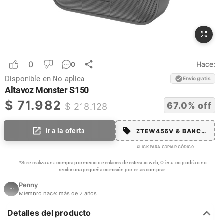
0
Hace:
0
Disponible en
No aplica
Envío gratis
Altavoz Monster S150
$
71.982
67.0
% off
$
218.128
ir a la oferta
ZTEW456V & BANCOLM
CLICK PARA COPIAR CÓDIGO
*Si se realiza una compra por medio de enlaces de este sitio web, Ofertu.co podría o no
recibir una pequeña comisión por estas compras.
Penny
Miembro hace:
más de 2 años
Detalles del producto