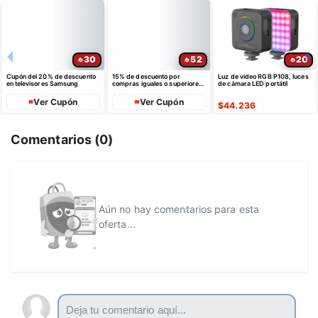
30
52
20
Cupón del 20% de descuento
15% de descuento por
Luz de video RGB P108, luces
en televisores Samsung
compras iguales o superiores
de cámara LED portátil
a $35 USD máximo $10 USD
de dto
Ver Cupón
Ver Cupón
$
44.236
Comentarios (
0
)
Aún no hay comentarios para esta
oferta...