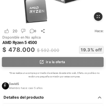
20
Hace:
0
Disponible en
No aplica
AMD Ryzen 5 4500
$
478.000
19.3
% off
$
592.000
ir a la oferta
*Si se realiza una compra por medio de enlaces de este sitio web, Ofertu.co podría o no
recibir una pequeña comisión por estas compras.
DavidS
Miembro hace:
casi 5 años
Detalles del producto