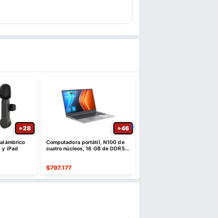
28
46
nalámbrico
Computadora portátil, N100 de
Lenovo Idea Tab - College 
 y iPad
cuatro núcleos, 16 GB de DDR5 y
- 11″ 2.5K IPS Touchscreen
SSD NVMe de 512 GB | 15,6"
Display
$
797.177
$
472.918