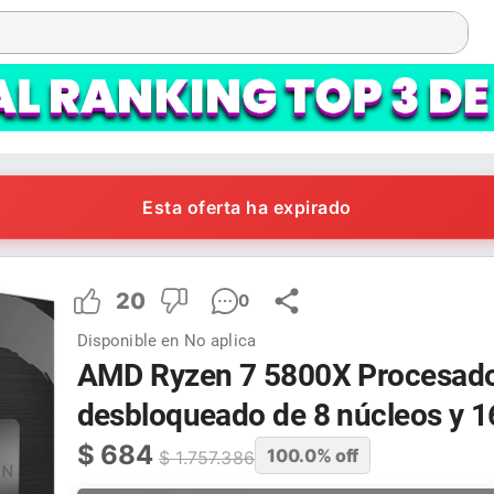
Esta oferta ha expirado
20
0
Disponible en
No aplica
AMD Ryzen 7 5800X Procesador
desbloqueado de 8 núcleos y 16
$
684
100.0
% off
$
1.757.386