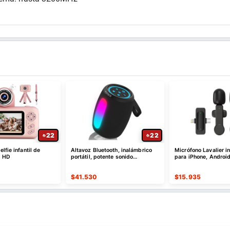
22
22
lfie infantil de
Altavoz Bluetooth, inalámbrico
Micrófono Lavalier i
l HD
portátil, potente sonido
para iPhone, Android
estéreo/8 modos de luz
$
41.530
$
15.935