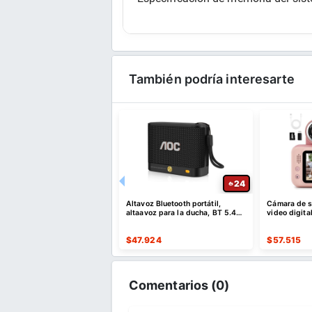
También podría interesarte
52
24
e descuento por compras
Altavoz Bluetooth portátil,
Cámara de se
es o superiores a $35 USD
altaavoz para la ducha, BT 5.4
video digita
o $10 USD de dto
con emparejamiento estéreo
er Cupón
$
47.924
$
57.515
Comentarios (
0
)