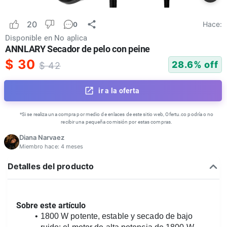
20
Hace:
0
Disponible en
No aplica
ANNLARY Secador de pelo con peine
$
30
28.6
% off
$
42
ir a la oferta
*Si se realiza una compra por medio de enlaces de este sitio web, Ofertu.co podría o no
recibir una pequeña comisión por estas compras.
Diana Narvaez
Miembro hace:
4 meses
Detalles del producto
Sobre este artículo
1800 W potente, estable y secado de bajo 