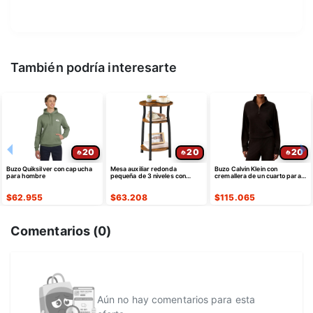
También podría interesarte
20
20
20
Buzo Quiksilver con capucha
Mesa auxiliar redonda
Buzo Calvin Klein con
para hombre
pequeña de 3 niveles con
cremallera de un cuarto para
almacenamiento
mujer
$
62.955
$
63.208
$
115.065
Comentarios (
0
)
Aún no hay comentarios para esta