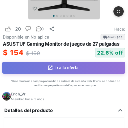
20
Hace:
0
Disponible en
No aplica
Envío: $
63
ASUS TUF Gaming Monitor de juegos de 27 pulgadas
$
154
22.6
% off
$
199
ir a la oferta
*Si se realiza una compra por medio de enlaces de este sitio web, Ofertu.co podría o no
recibir una pequeña comisión por estas compras.
Erich_Vr
Miembro hace:
3 años
Detalles del producto