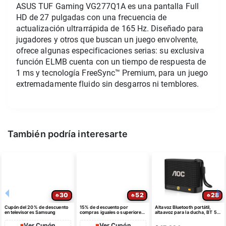
ASUS TUF Gaming VG277Q1A es una pantalla Full 
HD de 27 pulgadas con una frecuencia de 
actualización ultrarrápida de 165 Hz. Diseñado para 
jugadores y otros que buscan un juego envolvente, 
ofrece algunas especificaciones serias: su exclusiva 
función ELMB cuenta con un tiempo de respuesta de 
1 ms y tecnología FreeSync™ Premium, para un juego 
extremadamente fluido sin desgarros ni temblores.
También podría interesarte
30
52
28
Cupón del 20% de descuento
15% de descuento por
Altavoz Bluetooth portátil,
en televisores Samsung
compras iguales o superiores
altaavoz para la ducha, BT 5.4
a $35 USD máximo $10 USD
con emparejamiento estéreo
de dto
Ver Cupón
Ver Cupón