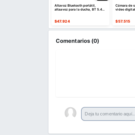
e descuento por compras
Altavoz Bluetooth portátil,
Cámara de se
es o superiores a $35 USD
altaavoz para la ducha, BT 5.4
video digita
o $10 USD de dto
con emparejamiento estéreo
er Cupón
$
47.924
$
57.515
Comentarios (
0
)