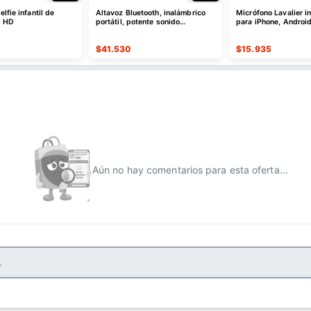
lfie infantil de
Altavoz Bluetooth, inalámbrico
Micrófono Lavalier i
l HD
portátil, potente sonido
para iPhone, Android
estéreo/8 modos de luz
$
41.530
$
15.935
Aún no hay comentarios para esta oferta...