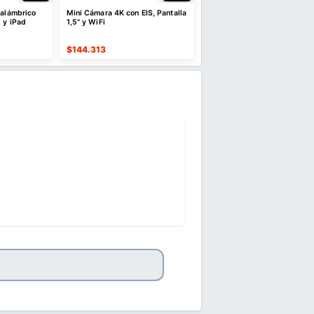
nalámbrico
Mini Cámara 4K con EIS, Pantalla
Alfombrilla de Escritorio 6
 y iPad
1,5" y WiFi
cm Antideslizante
$
144.313
$
12.616