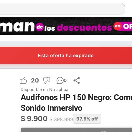
Esta oferta ha expirado
20
0
Disponible en
No aplica
Audífonos HP 150 Negro: Comu
Sonido Inmersivo
$
9.900
97.5
% off
$
398.999