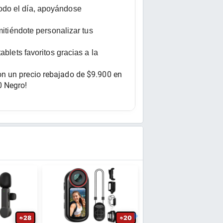
odo el día, apoyándose 
itiéndote personalizar tus 
blets favoritos gracias a la 
n un precio rebajado de $9.900 en 
0 Negro!
28
20