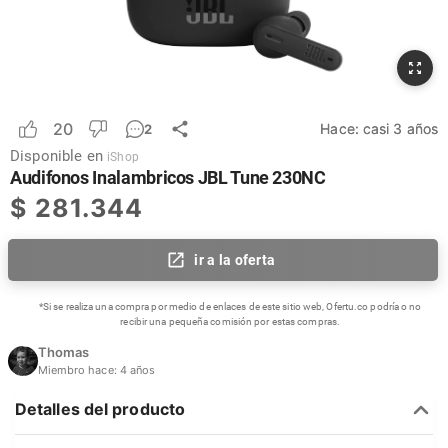
20
Hace:
casi 3 años
2
Disponible en
iShop
Audifonos Inalambricos JBL Tune 230NC
$
281.344
ir a la oferta
*Si se realiza una compra por medio de enlaces de este sitio web, Ofertu.co podría o no
recibir una pequeña comisión por estas compras.
Thomas
Miembro hace:
4 años
Detalles del producto