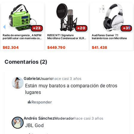
23
20
31
Radio de emergencia , AM/FM
RØDE NT1 Signature
Audífonos Gamer 7.1
portátil solar con manivela con
Micrófono Condensador XLR
Inalámbricos con Micrófono
linterna batería recargable
con Filtro Pop
$
62.304
$
449.790
$
41.438
Comentarios (
2
)
Gabriela
Usuario
hace casi 3 años
Están muy baratos a comparación de otros 
lugares
Responder
Andrés Sánchez
Moderador
hace casi 3 años
JBL God