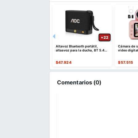
52
22
e descuento por compras
Altavoz Bluetooth portátil,
Cámara de se
es o superiores a $35 USD
altaavoz para la ducha, BT 5.4
video digita
o $10 USD de dto
con emparejamiento estéreo
er Cupón
$
47.924
$
57.515
Comentarios (
0
)