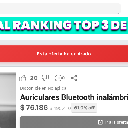
Esta oferta ha expirado
20
0
Disponible en
No aplica
Auriculares Bluetooth inalámb
$
76.186
61.0
% off
$
195.410
ir a la ofert