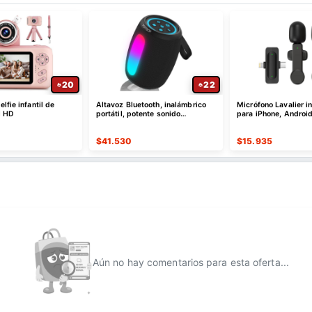
20
22
lfie infantil de
Altavoz Bluetooth, inalámbrico
Micrófono Lavalier i
l HD
portátil, potente sonido
para iPhone, Android
estéreo/8 modos de luz
$
41.530
$
15.935
Aún no hay comentarios para esta oferta...