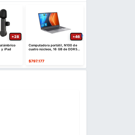
28
46
nalámbrico
Computadora portátil, N100 de
Photon Mono 4 Impresora 
 y iPad
cuatro núcleos, 16 GB de DDR5 y
Resina 10K
SSD NVMe de 512 GB | 15,6"
$
797.177
$
639.388