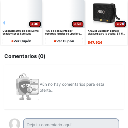
30
52
28
Cupón del 20% de descuento
15% de descuento por
Altavoz Bluetooth portátil,
en televisores Samsung
compras iguales o superiores
altaavoz para la ducha, BT 5.4
a $35 USD máximo $10 USD
con emparejamiento estéreo
de dto
Ver Cupón
Ver Cupón
$
47.924
Comentarios (
0
)
Aún no hay comentarios para esta
oferta...