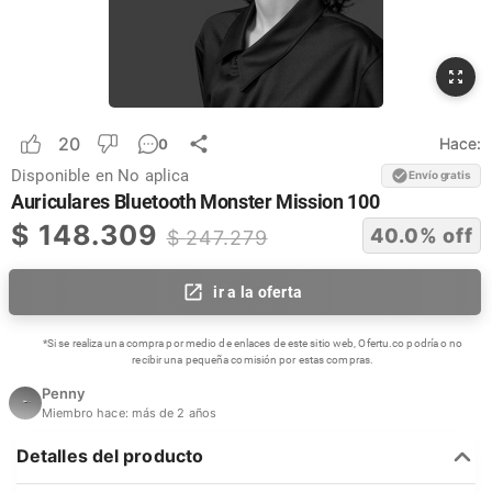
20
Hace:
0
Disponible en
No aplica
Envío gratis
Auriculares Bluetooth Monster Mission 100
$
148.309
40.0
% off
$
247.279
ir a la oferta
*Si se realiza una compra por medio de enlaces de este sitio web, Ofertu.co podría o no
recibir una pequeña comisión por estas compras.
Penny
Miembro hace:
más de 2 años
Detalles del producto