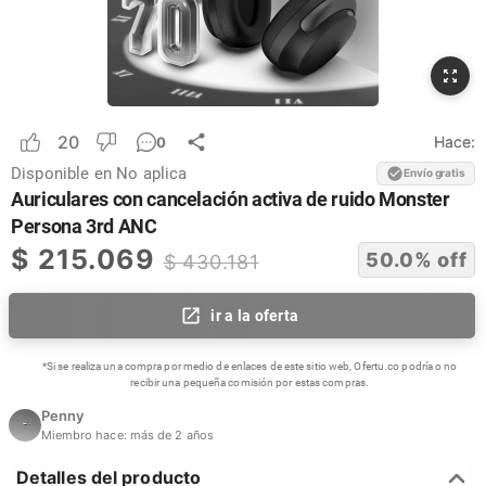
20
Hace:
0
Disponible en
No aplica
Envío gratis
Auriculares con cancelación activa de ruido Monster
Persona 3rd ANC
$
215.069
50.0
% off
$
430.181
ir a la oferta
*Si se realiza una compra por medio de enlaces de este sitio web, Ofertu.co podría o no
recibir una pequeña comisión por estas compras.
Penny
Miembro hace:
más de 2 años
Detalles del producto