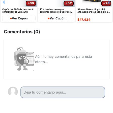
30
52
28
Cupón del 20% de descuento
15% de descuento por
Altavoz Bluetooth portátil,
en televisores Samsung
compras iguales o superiores
altaavoz para la ducha, BT 5.4
a $35 USD máximo $10 USD
con emparejamiento estéreo
de dto
Ver Cupón
Ver Cupón
$
47.924
Comentarios (
0
)
Aún no hay comentarios para esta
oferta...