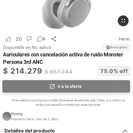
20
Hace:
0
Disponible en
No aplica
Envío gratis
Auriculares con cancelación activa de ruido Monster
Persona 3rd ANC
$
214.279
75.0
% off
$
857.244
ir a la oferta
*Si se realiza una compra por medio de enlaces de este sitio web, Ofertu.co podría o no
recibir una pequeña comisión por estas compras.
Penny
Miembro hace:
más de 2 años
Detalles del producto