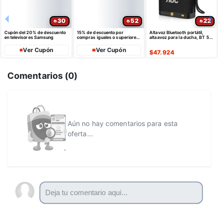
30
52
22
Cupón del 20% de descuento
15% de descuento por
Altavoz Bluetooth portátil,
en televisores Samsung
compras iguales o superiores
altaavoz para la ducha, BT 5.4
a $35 USD máximo $10 USD
con emparejamiento estéreo
de dto
Ver Cupón
Ver Cupón
$
47.924
Comentarios (
0
)
Aún no hay comentarios para esta
oferta...