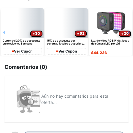
30
52
20
Cupón del 20% de descuento
15% de descuento por
Luz de video RGB P108, luces
en televisores Samsung
compras iguales o superiores
de cámara LED portátil
a $35 USD máximo $10 USD
de dto
Ver Cupón
Ver Cupón
$
44.236
Comentarios (
0
)
Aún no hay comentarios para esta
oferta...