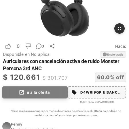
0
Hace:
0
Disponible en
No aplica
Envío gratis
Auriculares con cancelación activa de ruido Monster
Persona 3rd ANC
$
120.661
60.0
% off
$
301.707
ir a la oferta
D4W6I9QP & BANCOLM
CLICK PARA COPIAR CÓDIGO
*Si se realiza una compra por medio de enlaces de este sitio web, Ofertu.co podría o no
recibir una pequeña comisión por estas compras.
Penny