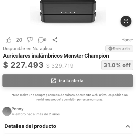
20
Hace:
0
Disponible en
No aplica
Envío gratis
Auriculares inalámbricos Monster Champion
$
227.493
31.0
% off
$
329.719
ir a la oferta
*Si se realiza una compra por medio de enlaces de este sitio web, Ofertu.co podría o no
recibir una pequeña comisión por estas compras.
Penny
Miembro hace:
más de 2 años
Detalles del producto