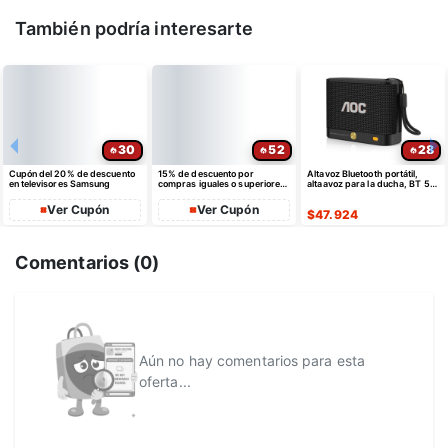
También podría interesarte
30
52
28
Cupón del 20% de descuento
15% de descuento por
Altavoz Bluetooth portátil,
en televisores Samsung
compras iguales o superiores
altaavoz para la ducha, BT 5.4
a $35 USD máximo $10 USD
con emparejamiento estéreo
de dto
Ver Cupón
Ver Cupón
$
47.924
Comentarios (
0
)
Aún no hay comentarios para esta
oferta...