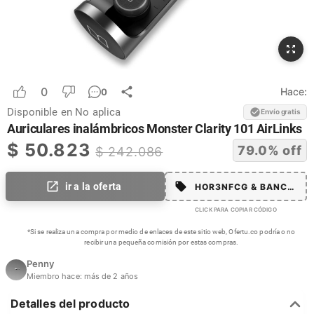
0
Hace:
0
Disponible en
No aplica
Envío gratis
Auriculares inalámbricos Monster Clarity 101 AirLinks
$
50.823
79.0
% off
$
242.086
ir a la oferta
HOR3NFCG & BANCOLM
CLICK PARA COPIAR CÓDIGO
*Si se realiza una compra por medio de enlaces de este sitio web, Ofertu.co podría o no
recibir una pequeña comisión por estas compras.
Penny
Miembro hace:
más de 2 años
Detalles del producto