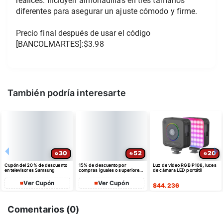
realices. Incluyen almohadillas en tres tamaños 
diferentes para asegurar un ajuste cómodo y firme.
Precio final después de usar el código 
[BANCOLMARTES]:$3.98
También podría interesarte
30
52
20
Cupón del 20% de descuento
15% de descuento por
Luz de video RGB P108, luces
en televisores Samsung
compras iguales o superiores
de cámara LED portátil
a $35 USD máximo $10 USD
de dto
Ver Cupón
Ver Cupón
$
44.236
Comentarios (
0
)