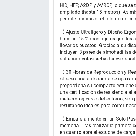
HID, HFP, A2DP y AVRCP, lo que se 
ampliado (hasta 15 metros). Asimis
permite minimizar el retardo de la 
【 Ajuste Ultraligero y Diseño Ergo
hace un 15 % más ligeros que los a
llevarlos puestos. Gracias a su dis
Incluyen 3 pares de almohadillas d
entrenamientos, actividades deporti
【 30 Horas de Reproducción y Resi
ofrecen una autonomía de aproxima
proporciona su compacto estuche de
una certificación de resistencia al 
meteorológicas o del entorno; son pe
resultando ideales para correr, hacer 
【 Emparejamiento en un Solo Paso y
memoria. Tras realizar la primera c
en cuanto abra el estuche de carga