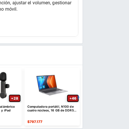
ción, ajustar el volumen, gestionar 
no móvil.
28
46
nalámbrico
Computadora portátil, N100 de
Audífonos Gamer 7.1
 y iPad
cuatro núcleos, 16 GB de DDR5 y
Inalámbricos con Micrófon
SSD NVMe de 512 GB | 15,6"
$
797.177
$
41.438