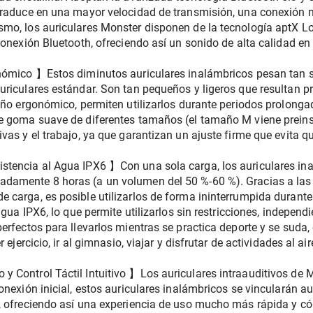
traduce en una mayor velocidad de transmisión, una conexión m
mo, los auriculares Monster disponen de la tecnología aptX Low
conexión Bluetooth, ofreciendo así un sonido de alta calidad en
nómico 】Estos diminutos auriculares inalámbricos pesan tan sol
uriculares estándar. Son tan pequeños y ligeros que resultan pr
eño ergonómico, permiten utilizarlos durante periodos prolonga
e goma suave de diferentes tamaños (el tamaño M viene preinst
vas y el trabajo, ya que garantizan un ajuste firme que evita q
stencia al Agua IPX6 】Con una sola carga, los auriculares ina
damente 8 horas (a un volumen del 50 %-60 %). Gracias a las 
 carga, es posible utilizarlos de forma ininterrumpida durante 
agua IPX6, lo que permite utilizarlos sin restricciones, indepen
rfectos para llevarlos mientras se practica deporte y se suda, o
ejercicio, ir al gimnasio, viajar y disfrutar de actividades al aire
 Control Táctil Intuitivo 】Los auriculares intraauditivos de 
onexión inicial, estos auriculares inalámbricos se vincularán a
, ofreciendo así una experiencia de uso mucho más rápida y có