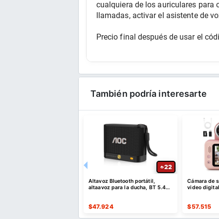
cualquiera de los auriculares para 
llamadas, activar el asistente de vo
Precio final después de usar el 
También podría interesarte
52
22
e descuento por compras
Altavoz Bluetooth portátil,
Cámara de se
es o superiores a $35 USD
altaavoz para la ducha, BT 5.4
video digita
o $10 USD de dto
con emparejamiento estéreo
er Cupón
$
47.924
$
57.515