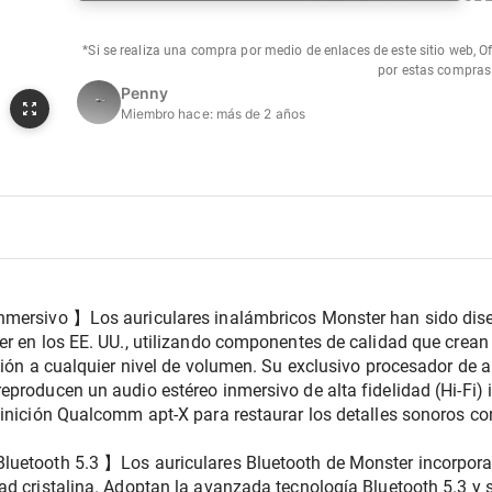
*Si se realiza una compra por medio de enlaces de este sitio web, O
por estas compras
Penny
Miembro hace:
más de 2 años
nmersivo 】Los auriculares inalámbricos Monster han sido dise
er en los EE. UU., utilizando componentes de calidad que crean
sión a cualquier nivel de volumen. Su exclusivo procesador de au
eproducen un audio estéreo inmersivo de alta fidelidad (Hi-Fi)
finición Qualcomm apt-X para restaurar los detalles sonoros co
luetooth 5.3 】Los auriculares Bluetooth de Monster incorpora
d cristalina. Adoptan la avanzada tecnología Bluetooth 5.3 y s