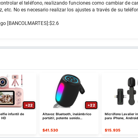
controlar el teléfono, realizando funciones como cambiar de can
z, etc. No es necesario realizar los ajustes a través de su teléfo
código [BANCOLMARTES]:$2.6
22
22
lfie infantil de
Altavoz Bluetooth, inalámbrico
Micrófono Lavalier i
l HD
portátil, potente sonido
para iPhone, Android
estéreo/8 modos de luz
$
41.530
$
15.935