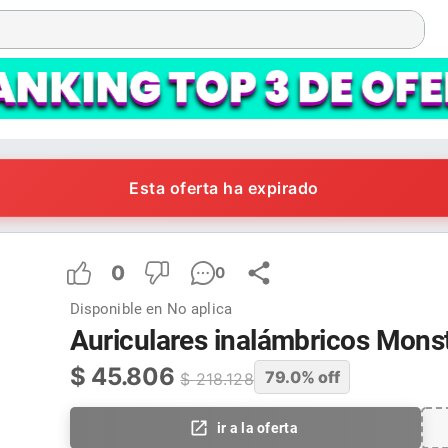
Esta oferta ha expirado
0
0
Disponible en
No aplica
Auriculares inalámbricos Monst
$
45.806
79.0
% off
$
218.128
ir a la oferta