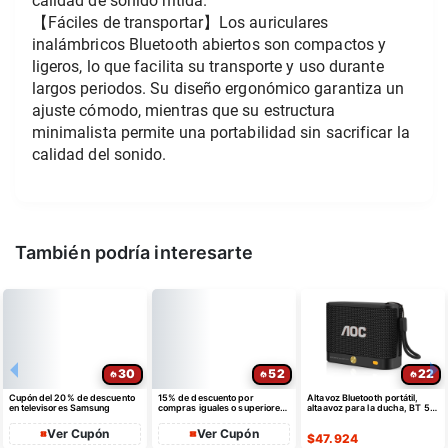
calidad de sonido nítida.
【Fáciles de transportar】Los auriculares 
inalámbricos Bluetooth abiertos son compactos y 
ligeros, lo que facilita su transporte y uso durante 
largos periodos. Su diseño ergonómico garantiza un 
ajuste cómodo, mientras que su estructura 
minimalista permite una portabilidad sin sacrificar la 
calidad del sonido.
También podría interesarte
30
52
22
Cupón del 20% de descuento
15% de descuento por
Altavoz Bluetooth portátil,
en televisores Samsung
compras iguales o superiores
altaavoz para la ducha, BT 5.4
a $35 USD máximo $10 USD
con emparejamiento estéreo
de dto
Ver Cupón
Ver Cupón
$
47.924