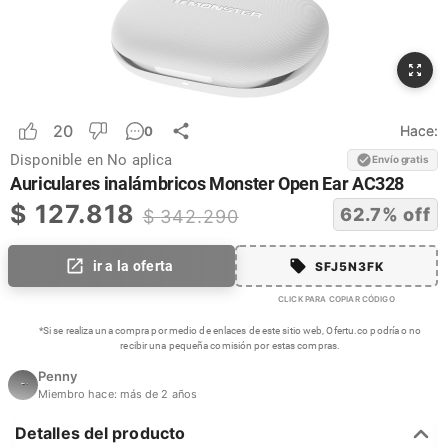
20
Hace:
0
Disponible en
No aplica
Envío gratis
Auriculares inalámbricos Monster Open Ear AC328
$
127.818
62.7
% off
$
342.290
ir a la oferta
SFJ5N3FK
CLICK PARA COPIAR CÓDIGO
*Si se realiza una compra por medio de enlaces de este sitio web, Ofertu.co podría o no
recibir una pequeña comisión por estas compras.
Penny
Miembro hace:
más de 2 años
Detalles del producto