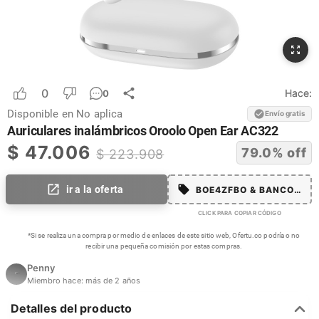
0
Hace:
0
Disponible en
No aplica
Envío gratis
Auriculares inalámbricos Oroolo Open Ear AC322
$
47.006
79.0
% off
$
223.908
ir a la oferta
BOE4ZFBO & BANCOLMA
CLICK PARA COPIAR CÓDIGO
*Si se realiza una compra por medio de enlaces de este sitio web, Ofertu.co podría o no
recibir una pequeña comisión por estas compras.
Penny
Miembro hace:
más de 2 años
Detalles del producto