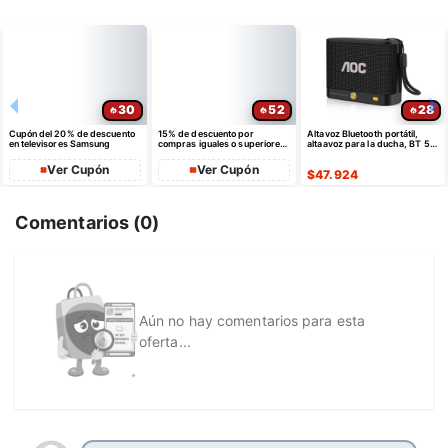
30
52
28
Cupón del 20% de descuento
15% de descuento por
Altavoz Bluetooth portátil,
en televisores Samsung
compras iguales o superiores
altaavoz para la ducha, BT 5.4
a $35 USD máximo $10 USD
con emparejamiento estéreo
de dto
Ver Cupón
Ver Cupón
$
47.924
Comentarios (
0
)
Aún no hay comentarios para esta
oferta...