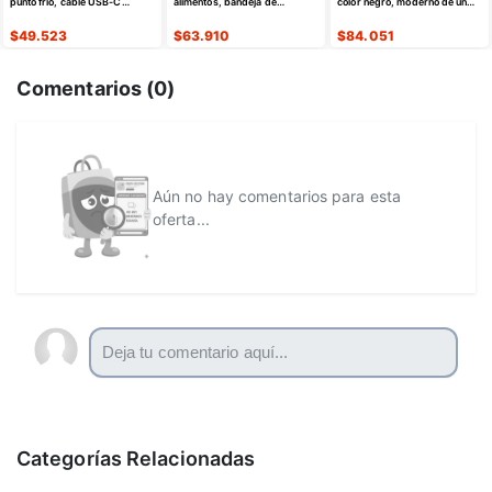
punto frío, cable USB-C
alimentos, bandeja de
color negro, moderno de un
retráctil
calentamiento eléctrica de
solo agujero
silicona
$
49.523
$
63.910
$
84.051
Comentarios (
0
)
Aún no hay comentarios para esta
oferta...
Categorías Relacionadas