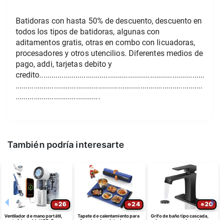
Batidoras con hasta 50% de descuento, descuento en 
todos los tipos de batidoras, algunas con 
aditamentos gratis, otras en combo con licuadoras, 
procesadores y otros utencilios. Diferentes medios de 
pago, addi, tarjetas debito y 
credito..................................................................................
.............................................................................................
..........................................
También podría interesarte
26
24
20
Ventilador de mano portátil,
Tapete de calentamiento para
Grifo de baño tipo cascada,