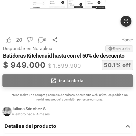
20
Hace:
0
Disponible en
No aplica
Envío gratis
Batidoras Kitchenaid hasta con el 50% de descuento
$
949.000
50.1
% off
$
1.899.900
ir a la oferta
*Si se realiza una compra por medio de enlaces de este sitio web, Ofertu.co podría o no
recibir una pequeña comisión por estas compras.
Juliana Sánchez S
Miembro hace:
4 meses
Detalles del producto