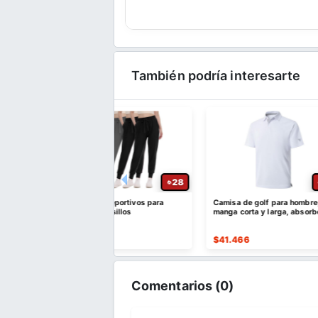
También podría interesarte
28
24
lones deportivos para
Camisa de golf para hombre,
Paquete de 
con bolsillos
manga corta y larga, absorbe la
deportivos d
humedad
de secado r
515
$
41.466
$
39.931
Comentarios (
0
)