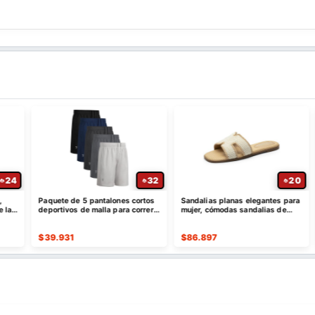
32
20
5 pantalones cortos
Sandalias planas elegantes para
PUMA Tazon 6 - Zap
e malla para correr,
mujer, cómodas sandalias de
entrenamiento para 
ápido
cuero sin cordones
$
86.897
$
144.674