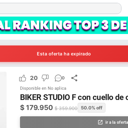
Esta oferta ha expirado
20
0
Disponible en
No aplica
BIKER STUDIO F con cuello de 
$
179.950
50.0
% off
$
359.900
ir a la ofert