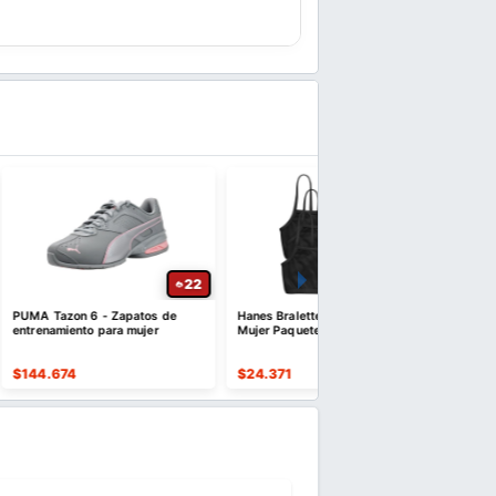
22
22
atos de
Hanes Bralette Recortado para
Lentes Inteligentes AI con
mujer
Mujer Paquete de 3
Cámara 8 MP y Traducción
$
24.371
$
223.268