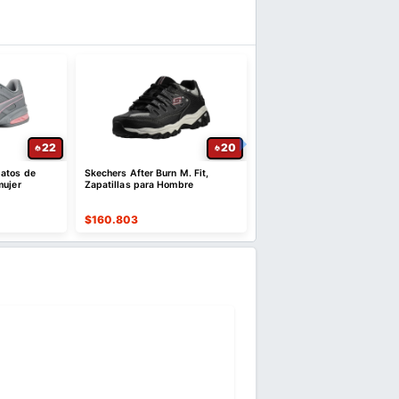
22
20
atos de
Skechers After Burn M. Fit,
Skechers Cankton Steel To
mujer
Zapatillas para Hombre
cordones para hombre
$
160.803
$
212.827