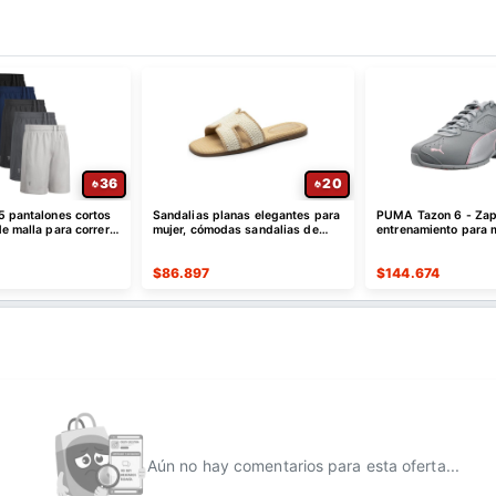
36
20
5 pantalones cortos
Sandalias planas elegantes para
PUMA Tazon 6 - Zap
e malla para correr,
mujer, cómodas sandalias de
entrenamiento para 
ápido
cuero sin cordones
$
86.897
$
144.674
Aún no hay comentarios para esta oferta...