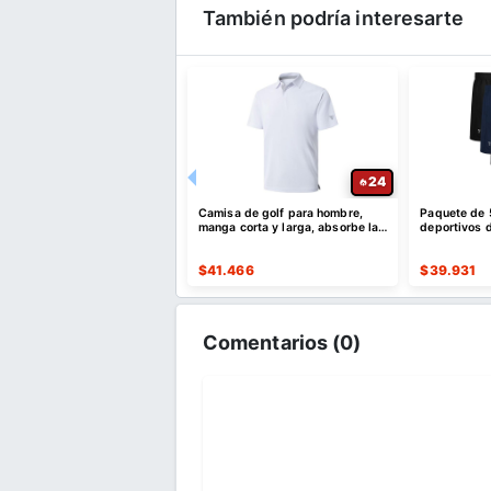
También podría interesarte
30
24
lones deportivos para
Camisa de golf para hombre,
Paquete de 
con bolsillos
manga corta y larga, absorbe la
deportivos d
humedad
de secado r
515
$
41.466
$
39.931
Comentarios (
0
)