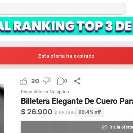
Esta oferta ha expirado
20
0
Disponible en
No aplica
Billetera Elegante De Cuero P
$
26.900
60.4
% off
$
68.000
ir a la ofert