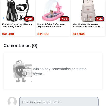
30
26
32
Kit de Esnórquel con Máscara,
Piscina Inflable Elefante con
Makukke Mochila escolar
Tubo Seco y Aletas
Aspersores de 164 cm
antirrobo para laptop de 15.6"
color gris - ¡Oferta
Relámpago!
$
41.438
$
31.868
$
47.345
Comentarios (
0
)
Aún no hay comentarios para esta
oferta...