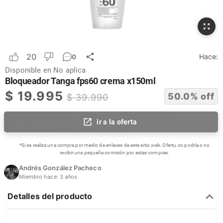
20
Hace:
0
Disponible en
No aplica
Bloqueador Tanga fps60 crema x150ml
$
19.995
50.0
% off
$
39.990
ir a la oferta
*Si se realiza una compra por medio de enlaces de este sitio web, Ofertu.co podría o no
recibir una pequeña comisión por estas compras.
Andrés González Pacheco
Miembro hace:
3 años
Detalles del producto