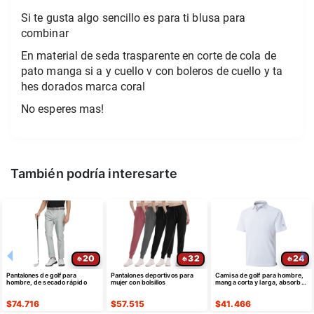
Si te gusta algo sencillo es para ti blusa para
combinar
En material de seda trasparente en corte de cola de
pato manga si a y cuello v con boleros de cuello y ta
hes dorados marca coral
No esperes mas!
También podría interesarte
20
32
24
Pantalones de golf para
Pantalones deportivos para
Camisa de golf para hombre,
hombre, de secado rápido
mujer con bolsillos
manga corta y larga, absorbe
la humedad
$
74.716
$
57.515
$
41.466