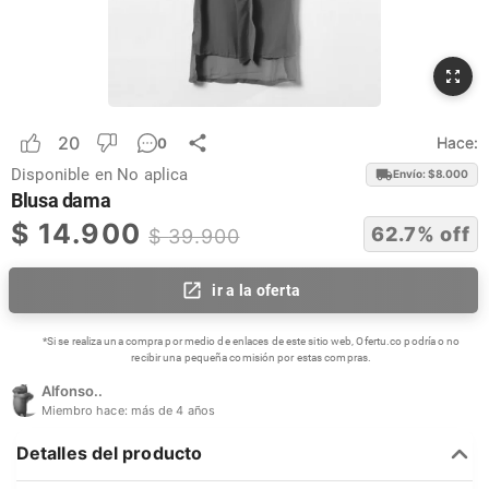
20
Hace:
0
Disponible en
No aplica
Envío: $
8.000
Blusa dama
$
14.900
62.7
% off
$
39.900
ir a la oferta
*Si se realiza una compra por medio de enlaces de este sitio web, Ofertu.co podría o no
recibir una pequeña comisión por estas compras.
Alfonso..
Miembro hace:
más de 4 años
Detalles del producto