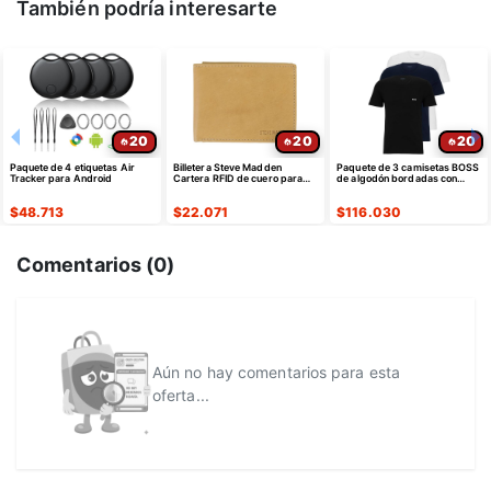
También podría interesarte
20
20
20
Paquete de 4 etiquetas Air
Billetera Steve Madden
Paquete de 3 camisetas BOSS
Tracker para Android
Cartera RFID de cuero para
de algodón bordadas con
hombre
logotipo para hombre
$
48.713
$
22.071
$
116.030
Comentarios (
0
)
Aún no hay comentarios para esta
oferta...