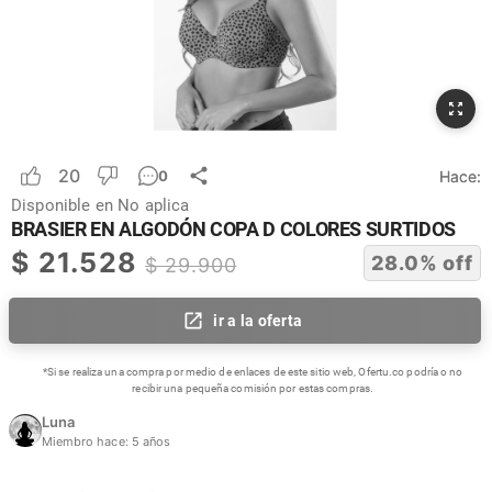
20
Hace:
0
Disponible en
No aplica
BRASIER EN ALGODÓN COPA D COLORES SURTIDOS
$
21.528
28.0
% off
$
29.900
ir a la oferta
*Si se realiza una compra por medio de enlaces de este sitio web, Ofertu.co podría o no
recibir una pequeña comisión por estas compras.
Luna
Miembro hace:
5 años