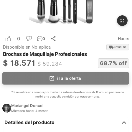
0
Hace:
0
Disponible en
No aplica
Envío: $
1
Brochas de Maquillaje Profesionales
$
18.571
68.7
% off
$
59.284
ir a la oferta
*Si se realiza una compra por medio de enlaces de este sitio web, Ofertu.co podría o no
recibir una pequeña comisión por estas compras.
Mariangel Doncel
Miembro hace:
4 meses
Detalles del producto