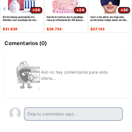
24
24
26
Kit de blanqueamiento de
Set de brochas de maquillaje
Gorro de alivio de migraña,
dientes con bandeja de luz
rosa profesional de 66 piezas
productos mejorados sin olor
LED para dientes sensibles
con estuche sintético premium
de máscara gorro
$
31.939
$
36.734
$
27.143
Comentarios (
0
)
Aún no hay comentarios para esta
oferta...